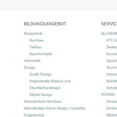
BILDUNGSANGEBOT
SERVI
Bautechnik
ALLGEM
Hochbau
HTL K
Tiefbau
Stelle
Bauinformatik
Karrie
Informatik
Sprec
Design
Termi
Grafik Design
Unters
Angewandte Malerei und
Beihil
Oberflächendesign
Schül
Objekt Design
INTERN
Abendschule Hochbau
Intran
Abendkolleg Game Design | Usability
trenkw
Engineering
WebUn