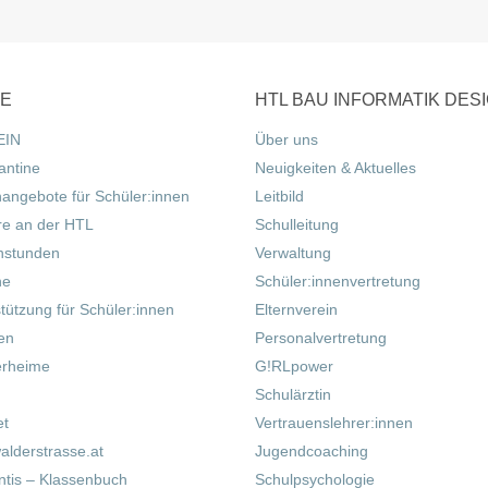
CE
HTL BAU INFORMATIK DES
EIN
Über uns
antine
Neuigkeiten & Aktuelles
nangebote für Schüler:innen
Leitbild
re an der HTL
Schulleitung
hstunden
Verwaltung
ne
Schüler:innenvertretung
tützung für Schüler:innen
Elternverein
fen
Personalvertretung
erheime
G!RLpower
Schulärztin
et
Vertrauenslehrer:innen
alderstrasse.at
Jugendcoaching
tis – Klassenbuch
Schulpsychologie