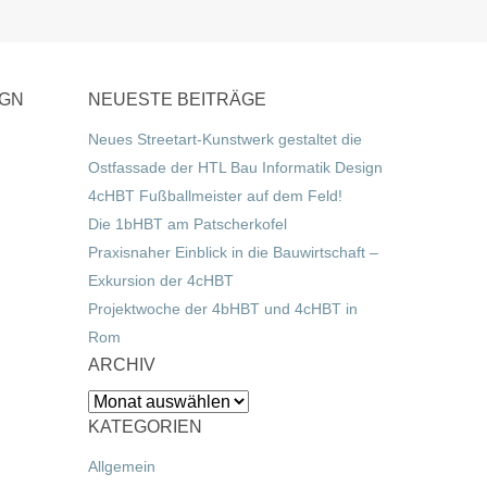
IGN
NEUESTE BEITRÄGE
Neues Streetart-Kunstwerk gestaltet die
Ostfassade der HTL Bau Informatik Design
4cHBT Fußballmeister auf dem Feld!
Die 1bHBT am Patscherkofel
Praxisnaher Einblick in die Bauwirtschaft –
Exkursion der 4cHBT
Projektwoche der 4bHBT und 4cHBT in
Rom
ARCHIV
Archiv
KATEGORIEN
Allgemein