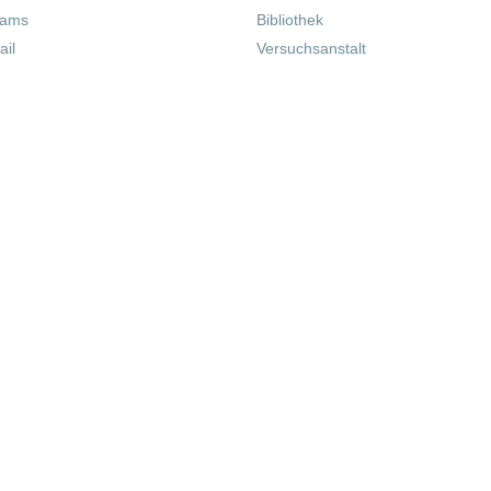
eams
Bibliothek
il
Versuchsanstalt