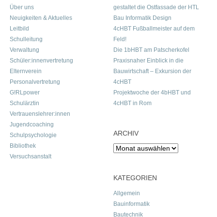
Über uns
gestaltet die Ostfassade der HTL
Neuigkeiten & Aktuelles
Bau Informatik Design
Leitbild
4cHBT Fußballmeister auf dem
Schulleitung
Feld!
Verwaltung
Die 1bHBT am Patscherkofel
Schüler:innenvertretung
Praxisnaher Einblick in die
Elternverein
Bauwirtschaft – Exkursion der
Personalvertretung
4cHBT
G!RLpower
Projektwoche der 4bHBT und
Schulärztin
4cHBT in Rom
Vertrauenslehrer:innen
Jugendcoaching
ARCHIV
Schulpsychologie
Bibliothek
Archiv
Versuchsanstalt
KATEGORIEN
Allgemein
Bauinformatik
Bautechnik