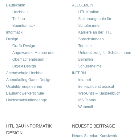
Bautechnik
ALLGEMEIN
Hochbau
HTL Kantine
Tiefbau
Stellenangebote für
Bauinformatik
Schüler:innen
Informatik
Karriere an der HTL
Design
Sprechstunden
Grafik Design
Termine
Angewandte Malerei und
Unterstützung für Schüler:innen
Oberflächendesign
Beihilfen
Objekt Design
Schülerheime
Abendschule Hochbau
INTERN
Abendkolleg Game Design |
Intranet
Usability Engineering
trenkwalderstrasse.at
Bauhandwerkerschule
WebUntis – Klassenbuch
Hochschulstudiengänge
MS Teams
Webmail
HTL BAU INFORMATIK
NEUESTE BEITRÄGE
DESIGN
Neues Streetart-Kunstwerk