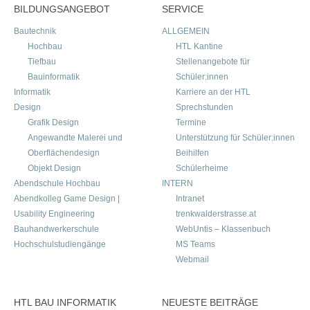
BILDUNGSANGEBOT
SERVICE
Bautechnik
ALLGEMEIN
Hochbau
HTL Kantine
Tiefbau
Stellenangebote für
Bauinformatik
Schüler:innen
Informatik
Karriere an der HTL
Design
Sprechstunden
Grafik Design
Termine
Angewandte Malerei und
Unterstützung für Schüler:innen
Oberflächendesign
Beihilfen
Objekt Design
Schülerheime
Abendschule Hochbau
INTERN
Abendkolleg Game Design |
Intranet
Usability Engineering
trenkwalderstrasse.at
Bauhandwerkerschule
WebUntis – Klassenbuch
Hochschulstudiengänge
MS Teams
Webmail
HTL BAU INFORMATIK
NEUESTE BEITRÄGE