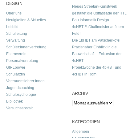
DESIGN
Neues Streetart-Kunstwerk
Über uns
gestaltet die Ostfassade der HTL
Neuigkeiten & Aktuelles
Bau Informatik Design
Leitbild
4cHBT Fußballmeister auf dem
Schulleitung
Feld!
Verwaltung
Die 1bHBT am Patscherkofel
Schüler:innenvertretung
Praxisnaher Einblick in die
Elternverein
Bauwirtschaft – Exkursion der
Personalvertretung
4cHBT
G!RLpower
Projektwoche der 4bHBT und
Schulärztin
4cHBT in Rom
Vertrauenslehrer:innen
Jugendcoaching
ARCHIV
Schulpsychologie
Bibliothek
Archiv
Versuchsanstalt
KATEGORIEN
Allgemein