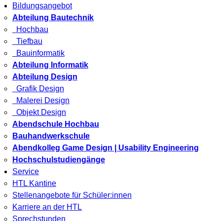
Bildungsangebot
Abteilung Bautechnik
Hochbau
Tiefbau
Bauinformatik
Abteilung Informatik
Abteilung Design
Grafik Design
Malerei Design
Objekt Design
Abendschule Hochbau
Bauhandwerkschule
Abendkolleg Game Design | Usability Engineering
Hochschulstudiengänge
Service
HTL Kantine
Stellenangebote für Schüler:innen
Karriere an der HTL
Sprechstunden