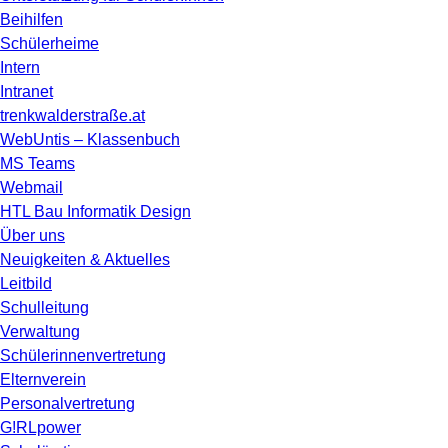
Beihilfen
Schülerheime
Intern
Intranet
trenkwalderstraße.at
WebUntis – Klassenbuch
MS Teams
Webmail
HTL Bau Informatik Design
Über uns
Neuigkeiten & Aktuelles
Leitbild
Schulleitung
Verwaltung
Schülerinnenvertretung
Elternverein
Personalvertretung
G!RLpower