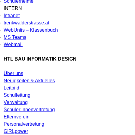
Schülerheime
INTERN
Intranet
trenkwalderstrasse.at
WebUntis – Klassenbuch
MS Teams
Webmail
HTL BAU INFORMATIK DESIGN
Über uns
Neuigkeiten & Aktuelles
Leitbild
Schulleitung
Verwaltung
Schüler:innenvertretung
Elternverein
Personalvertretung
G!RLpower