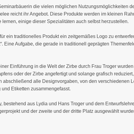
 Seminarbäuerin die vielen möglichen Nutzungsmöglichkeiten d
elee reicht ihr Angebot. Diese Produkte werden im kleinen Rahm
lernen, einige dieser Spezialitäten auch selbst herzustellen.
für ein traditionelles Produkt ein zeitgemäßes Logo zu entwer
. Eine Aufgabe, die gerade in traditionell geprägten Themenfe
r Einführung in die Welt der Zirbe durch Frau Troger wurden ei
pfens oder der Zirbe angefertigt und solange grafisch reduziert
en abschließend alle Designvorgaben, von den verschiedenen 
g und Etiketten zusammengefasst.
y, bestehend aus Lydia und Hans Troger und dem Entwurfslehrer
erprojekt und der zweite und der dritte Platz ausgewählt wurde