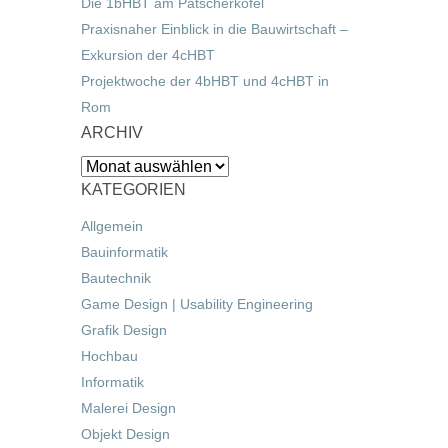
Die 1bHBT am Patscherkofel
Praxisnaher Einblick in die Bauwirtschaft –
Exkursion der 4cHBT
Projektwoche der 4bHBT und 4cHBT in
Rom
ARCHIV
Archiv
KATEGORIEN
Allgemein
Bauinformatik
Bautechnik
Game Design | Usability Engineering
Grafik Design
Hochbau
Informatik
Malerei Design
Objekt Design