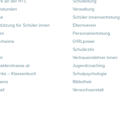
re an der HTL
Schulleitung
hstunden
Verwaltung
ne
Schüler:innenvertretung
tützung für Schüler:innen
Elternverein
fen
Personalvertretung
erheime
G!RLpower
Schulärztin
et
Vertrauenslehrer:innen
alderstrasse.at
Jugendcoaching
tis – Klassenbuch
Schulpsychologie
eams
Bibliothek
il
Versuchsanstalt