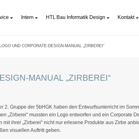
vice
Intern
HTL Bau Informatik Design
Kontakt
LOGO UND CORPORATE-DESIGN-MANUAL „ZIRBEREI“
SIGN-MANUAL „ZIRBEREI“
er 2. Gruppe der 5bHGK haben den Entwurfsunterricht im Somm
n „Zirberei“ mussten ein Logo entworfen und ein Corporate Des
n mit ihrer „Zirberei“ nicht nur erlesene Produkte aus Zirbe an
n visuellen Auftritt geben.