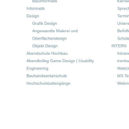
Bauinformatik
Karrie
Informatik
Sprec
Design
Termi
Grafik Design
Unters
Angewandte Malerei und
Beihil
Oberflächendesign
Schül
Objekt Design
INTERN
Abendschule Hochbau
Intran
Abendkolleg Game Design | Usability
trenkw
Engineering
WebUn
Bauhandwerkerschule
MS T
Hochschulstudiengänge
Webma