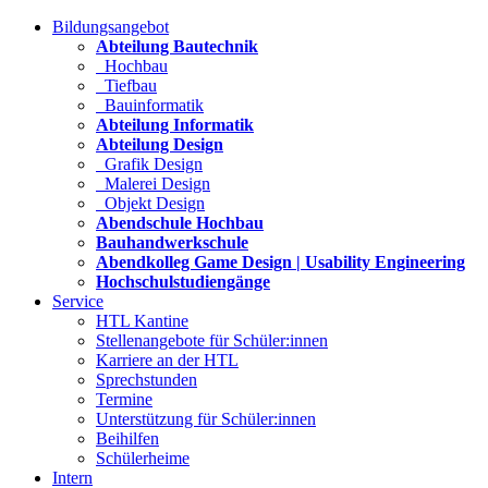
Bildungsangebot
Abteilung Bautechnik
Hochbau
Tiefbau
Bauinformatik
Abteilung Informatik
Abteilung Design
Grafik Design
Malerei Design
Objekt Design
Abendschule Hochbau
Bauhandwerkschule
Abendkolleg Game Design | Usability Engineering
Hochschulstudiengänge
Service
HTL Kantine
Stellenangebote für Schüler:innen
Karriere an der HTL
Sprechstunden
Termine
Unterstützung für Schüler:innen
Beihilfen
Schülerheime
Intern