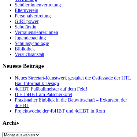
Schüler:innenvertretung
Elternverein
Personalvertretung
G!RLpower
Schulärztin
Vertrauenslehrer:innen
Jugendcoaching
Schulpsychologie
Bibliothek
Versuchsanstalt
Neueste Beiträge
Neues Streetart-Kunstwerk gestaltet die Ostfassade der HTL
Bau Informatik Design
4cHBT Fußballmeister auf dem Feld!
Die 1bHBT am Patscherkofel
Praxisnaher Einblick in die Bauwirtschaft – Exkursion der
4cHBT
Projektwoche der 4bHBT und 4cHBT in Rom
Archiv
Archiv