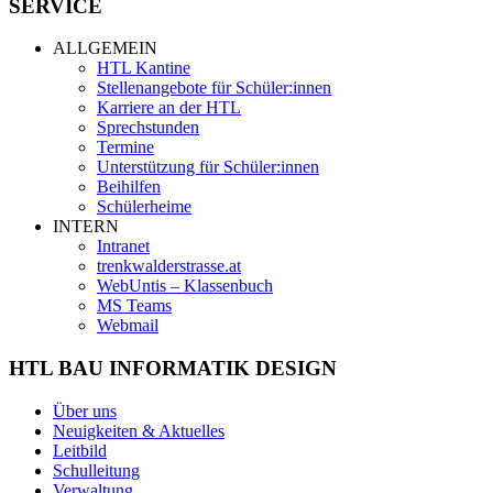
SERVICE
ALLGEMEIN
HTL Kantine
Stellenangebote für Schüler:innen
Karriere an der HTL
Sprechstunden
Termine
Unterstützung für Schüler:innen
Beihilfen
Schülerheime
INTERN
Intranet
trenkwalderstrasse.at
WebUntis – Klassenbuch
MS Teams
Webmail
HTL BAU INFORMATIK DESIGN
Über uns
Neuigkeiten & Aktuelles
Leitbild
Schulleitung
Verwaltung