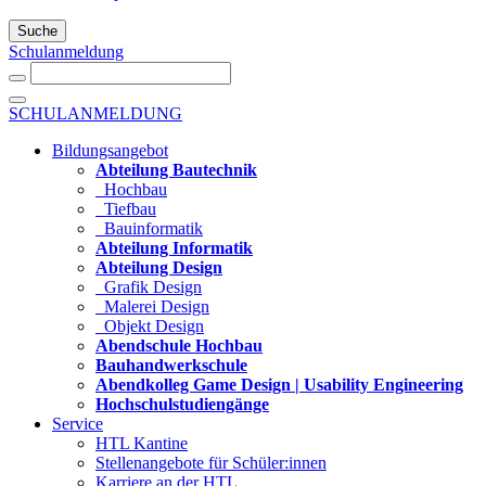
Suche
Schulanmeldung
SCHULANMELDUNG
Bildungsangebot
Abteilung Bautechnik
Hochbau
Tiefbau
Bauinformatik
Abteilung Informatik
Abteilung Design
Grafik Design
Malerei Design
Objekt Design
Abendschule Hochbau
Bauhandwerkschule
Abendkolleg Game Design | Usability Engineering
Hochschulstudiengänge
Service
HTL Kantine
Stellenangebote für Schüler:innen
Karriere an der HTL