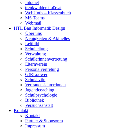
Intranet
trenkwalderstraße.at
WebUntis – Klassenbuch
MS Teams
Webmail
HTL Bau Informatik Design
Über uns
Neuigkeiten & Aktuelles
Leitbild
Schulleitung
Verwaltung
Schülerinnenvertretung
Elternverein
Personalvertretung
G!RLpower
Schulärztin
Vertrauenslehrer:innen
Jugendcoaching
Schulpsychologie
Bibliothek
Versuchsanstalt
Kontakt
Kontakt
Partner & Sponsoren
Impressum