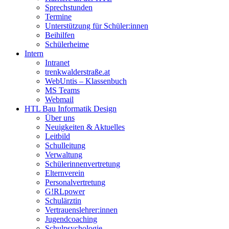
Sprechstunden
Termine
Unterstützung für Schüler:innen
Beihilfen
Schülerheime
Intern
Intranet
trenkwalderstraße.at
WebUntis – Klassenbuch
MS Teams
Webmail
HTL Bau Informatik Design
Über uns
Neuigkeiten & Aktuelles
Leitbild
Schulleitung
Verwaltung
Schülerinnenvertretung
Elternverein
Personalvertretung
G!RLpower
Schulärztin
Vertrauenslehrer:innen
Jugendcoaching
Schulpsychologie