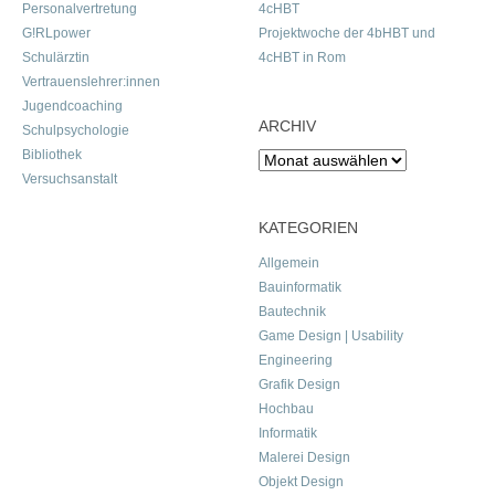
Personalvertretung
4cHBT
G!RLpower
Projektwoche der 4bHBT und
Schulärztin
4cHBT in Rom
Vertrauenslehrer:innen
Jugendcoaching
ARCHIV
Schulpsychologie
Bibliothek
Archiv
Versuchsanstalt
KATEGORIEN
Allgemein
Bauinformatik
Bautechnik
Game Design | Usability
Engineering
Grafik Design
Hochbau
Informatik
Malerei Design
Objekt Design