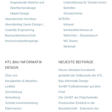
Angewandte Malerei und
Unterstützung für Schüler:innen
Oberflächendesign
Beihilfen
Objekt Design
Schülerheime
Abendschule Hochbau
INTERN
Abendkolleg Game Design |
Intranet
Usability Engineering
trenkwalderstrasse.at
Bauhandwerkerschule
WebUntis – Klassenbuch
Hochschulstudiengänge
MS Teams
Webmail
HTL BAU INFORMATIK
NEUESTE BEITRÄGE
DESIGN
Neues Streetart-Kunstwerk
Über uns
gestaltet die Ostfassade der HTL
Neuigkeiten & Aktuelles
Bau Informatik Design
Leitbild
4cHBT Fußballmeister auf dem
Schulleitung
Feld!
Verwaltung
Die 1bHBT am Patscherkofel
Schüler:innenvertretung
Praxisnaher Einblick in die
Elternverein
Bauwirtschaft – Exkursion der