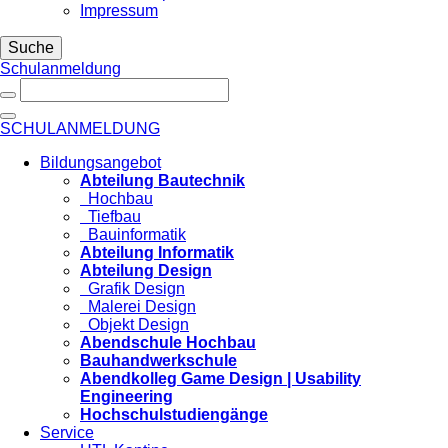
Impressum
Suche
Schulanmeldung
SCHULANMELDUNG
Bildungsangebot
Abteilung Bautechnik
Hochbau
Tiefbau
Bauinformatik
Abteilung Informatik
Abteilung Design
Grafik Design
Malerei Design
Objekt Design
Abendschule Hochbau
Bauhandwerkschule
Abendkolleg Game Design | Usability
Engineering
Hochschulstudiengänge
Service