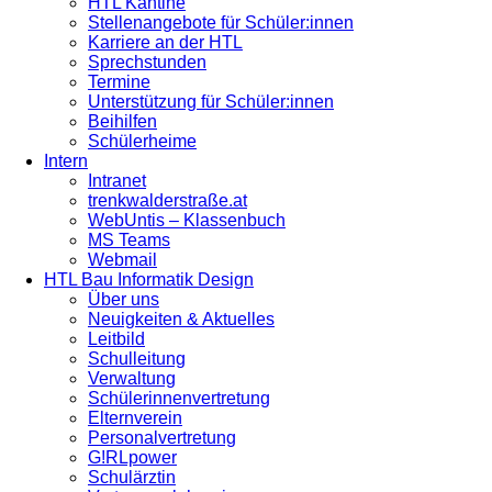
HTL Kantine
Stellenangebote für Schüler:innen
Karriere an der HTL
Sprechstunden
Termine
Unterstützung für Schüler:innen
Beihilfen
Schülerheime
Intern
Intranet
trenkwalderstraße.at
WebUntis – Klassenbuch
MS Teams
Webmail
HTL Bau Informatik Design
Über uns
Neuigkeiten & Aktuelles
Leitbild
Schulleitung
Verwaltung
Schülerinnenvertretung
Elternverein
Personalvertretung
G!RLpower
Schulärztin