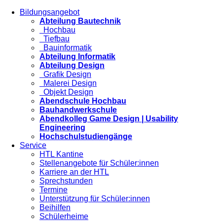
Bildungsangebot
Abteilung Bautechnik
Hochbau
Tiefbau
Bauinformatik
Abteilung Informatik
Abteilung Design
Grafik Design
Malerei Design
Objekt Design
Abendschule Hochbau
Bauhandwerkschule
Abendkolleg Game Design | Usability
Engineering
Hochschulstudiengänge
Service
HTL Kantine
Stellenangebote für Schüler:innen
Karriere an der HTL
Sprechstunden
Termine
Unterstützung für Schüler:innen
Beihilfen
Schülerheime