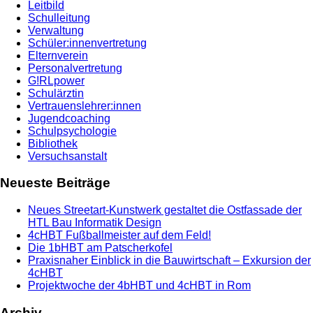
Leitbild
Schulleitung
Verwaltung
Schüler:innenvertretung
Elternverein
Personalvertretung
G!RLpower
Schulärztin
Vertrauenslehrer:innen
Jugendcoaching
Schulpsychologie
Bibliothek
Versuchsanstalt
Neueste Beiträge
Neues Streetart-Kunstwerk gestaltet die Ostfassade der
HTL Bau Informatik Design
4cHBT Fußballmeister auf dem Feld!
Die 1bHBT am Patscherkofel
Praxisnaher Einblick in die Bauwirtschaft – Exkursion der
4cHBT
Projektwoche der 4bHBT und 4cHBT in Rom
Archiv