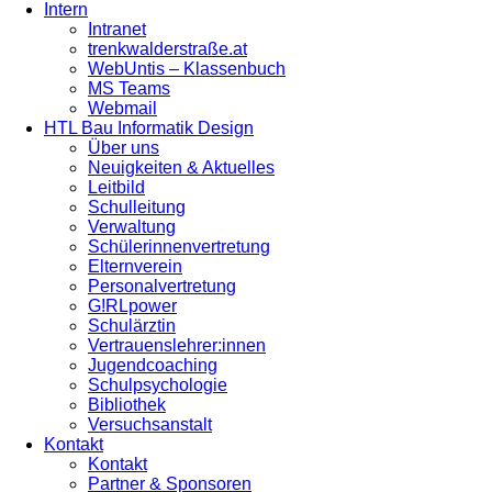
Intern
Intranet
trenkwalderstraße.at
WebUntis – Klassenbuch
MS Teams
Webmail
HTL Bau Informatik Design
Über uns
Neuigkeiten & Aktuelles
Leitbild
Schulleitung
Verwaltung
Schülerinnenvertretung
Elternverein
Personalvertretung
G!RLpower
Schulärztin
Vertrauenslehrer:innen
Jugendcoaching
Schulpsychologie
Bibliothek
Versuchsanstalt
Kontakt
Kontakt
Partner & Sponsoren