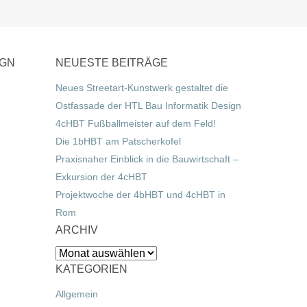
IGN
NEUESTE BEITRÄGE
Neues Streetart-Kunstwerk gestaltet die
Ostfassade der HTL Bau Informatik Design
4cHBT Fußballmeister auf dem Feld!
Die 1bHBT am Patscherkofel
Praxisnaher Einblick in die Bauwirtschaft –
Exkursion der 4cHBT
Projektwoche der 4bHBT und 4cHBT in
Rom
ARCHIV
Archiv
KATEGORIEN
Allgemein