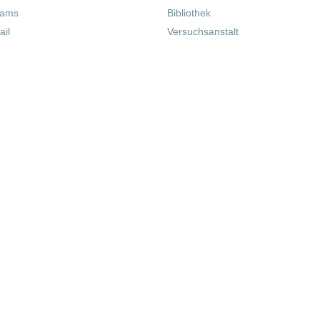
eams
Bibliothek
il
Versuchsanstalt