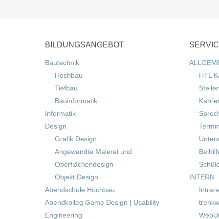
BILDUNGSANGEBOT
SERVI
Bautechnik
ALLGEM
Hochbau
HTL K
Tiefbau
Stelle
Bauinformatik
Karrie
Informatik
Sprec
Design
Termi
Grafik Design
Unters
Angewandte Malerei und
Beihil
Oberflächendesign
Schül
Objekt Design
INTERN
Abendschule Hochbau
Intran
Abendkolleg Game Design | Usability
trenkw
Engineering
WebUn