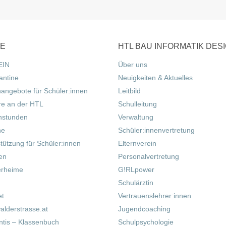
CE
HTL BAU INFORMATIK DES
EIN
Über uns
antine
Neuigkeiten & Aktuelles
nangebote für Schüler:innen
Leitbild
re an der HTL
Schulleitung
hstunden
Verwaltung
ne
Schüler:innenvertretung
tützung für Schüler:innen
Elternverein
fen
Personalvertretung
erheime
G!RLpower
Schulärztin
et
Vertrauenslehrer:innen
alderstrasse.at
Jugendcoaching
tis – Klassenbuch
Schulpsychologie