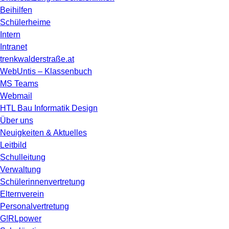
Beihilfen
Schülerheime
Intern
Intranet
trenkwalderstraße.at
WebUntis – Klassenbuch
MS Teams
Webmail
HTL Bau Informatik Design
Über uns
Neuigkeiten & Aktuelles
Leitbild
Schulleitung
Verwaltung
Schülerinnenvertretung
Elternverein
Personalvertretung
G!RLpower