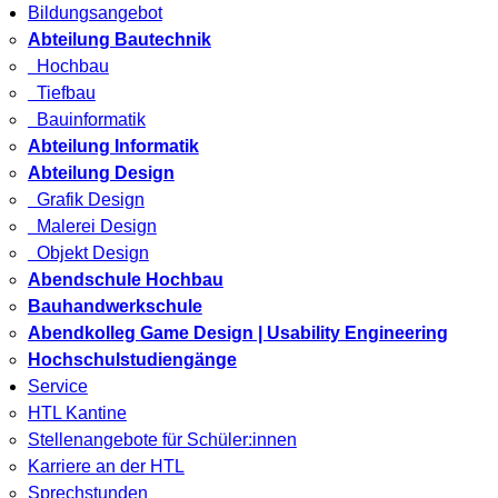
Bildungsangebot
Abteilung Bautechnik
Hochbau
Tiefbau
Bauinformatik
Abteilung Informatik
Abteilung Design
Grafik Design
Malerei Design
Objekt Design
Abendschule Hochbau
Bauhandwerkschule
Abendkolleg Game Design | Usability Engineering
Hochschulstudiengänge
Service
HTL Kantine
Stellenangebote für Schüler:innen
Karriere an der HTL
Sprechstunden