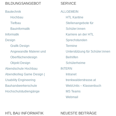
BILDUNGSANGEBOT
SERVICE
Bautechnik
ALLGEMEIN
Hochbau
HTL Kantine
Tiefbau
Stellenangebote für
Bauinformatik
Schüler:innen
Informatik
Karriere an der HTL
Design
Sprechstunden
Grafik Design
Termine
Angewandte Malerei und
Unterstützung für Schüler:innen
Oberflächendesign
Beihilfen
Objekt Design
Schülerheime
Abendschule Hochbau
INTERN
Abendkolleg Game Design |
Intranet
Usability Engineering
trenkwalderstrasse.at
Bauhandwerkerschule
WebUntis – Klassenbuch
Hochschulstudiengänge
MS Teams
Webmail
HTL BAU INFORMATIK
NEUESTE BEITRÄGE