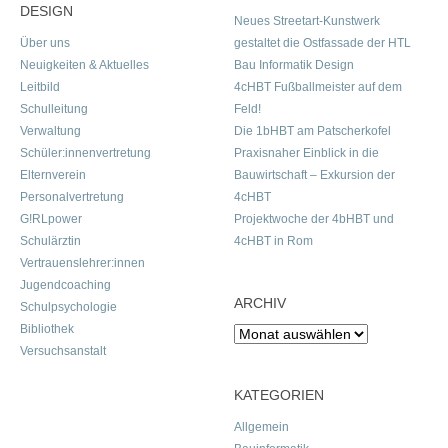
DESIGN
Neues Streetart-Kunstwerk
Über uns
gestaltet die Ostfassade der HTL
Neuigkeiten & Aktuelles
Bau Informatik Design
Leitbild
4cHBT Fußballmeister auf dem
Schulleitung
Feld!
Verwaltung
Die 1bHBT am Patscherkofel
Schüler:innenvertretung
Praxisnaher Einblick in die
Elternverein
Bauwirtschaft – Exkursion der
Personalvertretung
4cHBT
G!RLpower
Projektwoche der 4bHBT und
Schulärztin
4cHBT in Rom
Vertrauenslehrer:innen
Jugendcoaching
ARCHIV
Schulpsychologie
Bibliothek
Archiv
Versuchsanstalt
KATEGORIEN
Allgemein