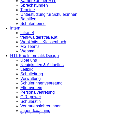
Karriere an der HTL
Sprechstunden
Termine
Unterstützung für Schüler:innen
Beihilfen
Schülerheime
Intern
Intranet
trenkwalderstraße.at
WebUntis – Klassenbuch
MS Teams
Webmail
HTL Bau Informatik Design
Über uns
Neuigkeiten & Aktuelles
Leitbild
Schulleitung
Verwaltung
Schülerinnenvertretung
Elternverein
Personalvertretung
G!RLpower
Schulärztin
Vertrauenslehrer:innen
Jugendcoaching