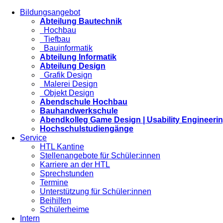
Bildungsangebot
Abteilung Bautechnik
Hochbau
Tiefbau
Bauinformatik
Abteilung Informatik
Abteilung Design
Grafik Design
Malerei Design
Objekt Design
Abendschule Hochbau
Bauhandwerkschule
Abendkolleg Game Design | Usability Engineeri
Hochschulstudiengänge
Service
HTL Kantine
Stellenangebote für Schüler:innen
Karriere an der HTL
Sprechstunden
Termine
Unterstützung für Schüler:innen
Beihilfen
Schülerheime
Intern