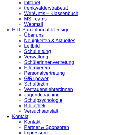
Intranet
trenkwalderstraße.at
WebUntis – Klassenbuch
MS Teams
Webmail
HTL Bau Informatik Design
Über uns
Neuigkeiten & Aktuelles
Leitbild
Schulleitung
Verwaltung
Schülerinnenvertretung
Elternverein
Personalvertretung
G!RLpower
Schulärztin
Vertrauenslehrer:innen
Jugendcoaching
Schulpsychologie
Bibliothek
Versuchsanstalt
Kontakt
Kontakt
Partner & Sponsoren
Impressum