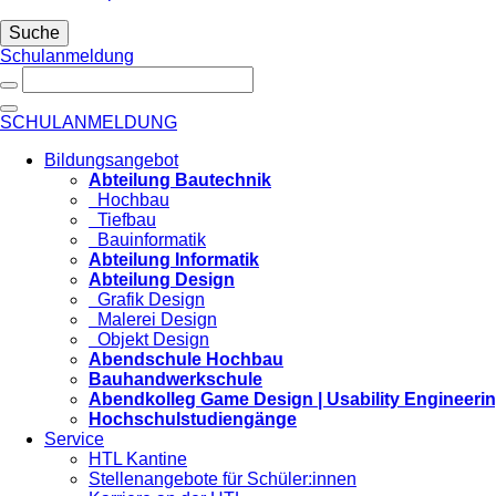
Suche
Schulanmeldung
SCHULANMELDUNG
Bildungsangebot
Abteilung Bautechnik
Hochbau
Tiefbau
Bauinformatik
Abteilung Informatik
Abteilung Design
Grafik Design
Malerei Design
Objekt Design
Abendschule Hochbau
Bauhandwerkschule
Abendkolleg Game Design | Usability Engineeri
Hochschulstudiengänge
Service
HTL Kantine
Stellenangebote für Schüler:innen