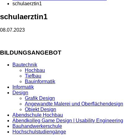
schulaerztin1
schulaerztin1
08.07.2023
BILDUNGSANGEBOT
Bautechnik
Hochbau
Tiefbau
Bauinformatik
Informatik
Design
Grafik Design
Angewandte Malerei und Oberflächendesign
Objekt Design
Abendschule Hochbau
Abendkolleg Game Design | Usability Engineering
Bauhandwerkerschule
Hochschulstudiengänge