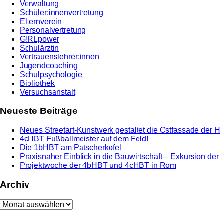
Verwaltung
Schüler:innenvertretung
Elternverein
Personalvertretung
G!RLpower
Schulärztin
Vertrauenslehrer:innen
Jugendcoaching
Schulpsychologie
Bibliothek
Versuchsanstalt
Neueste Beiträge
Neues Streetart-Kunstwerk gestaltet die Ostfassade der 
4cHBT Fußballmeister auf dem Feld!
Die 1bHBT am Patscherkofel
Praxisnaher Einblick in die Bauwirtschaft – Exkursion de
Projektwoche der 4bHBT und 4cHBT in Rom
Archiv
Archiv