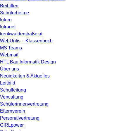
Beihilfen
Schülerheime
Intern
Intranet
trenkwalderstraße.at
WebUntis – Klassenbuch
MS Teams
Webmail
HTL Bau Informatik Design
Über uns
Neuigkeiten & Aktuelles
Leitbild
Schulleitung
Verwaltung
Schülerinnenvertretung
Elternverein
Personalvertretung
G!RLpower