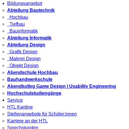
Bildungsangebot
Abteilung Bautechnik
Hochbau
Tiefbau
Bauinformatik
Abteilung Informatik
Abteilung Design
Grafik Design
Malerei Design
Objekt Design
Abendschule Hochbau
Bauhandwerkschule
Abendkolleg Game Design | Usability Engineering
Hochschulstudiengänge
Service
HTL Kantine
Stellenangebote für Schüler:innen
Karriere an der HTL
Sprechstunden