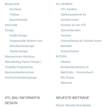
Bautechnik
ALLGEMEIN
Hochbau
HTL Kantine
Tiefbau
Stellenangebote für
Bauinformatik
Schüler:innen
Informatik
Karriere an der HTL
Design
Sprechstunden
Grafik Design
Termine
Angewandte Malerei und
Unterstützung für Schüler:innen
Oberflächendesign
Beihilfen
Objekt Design
Schülerheime
Abendschule Hochbau
INTERN
Abendkolleg Game Design |
Intranet
Usability Engineering
trenkwalderstrasse.at
Bauhandwerkerschule
WebUntis – Klassenbuch
Hochschulstudiengänge
MS Teams
Webmail
HTL BAU INFORMATIK
NEUESTE BEITRÄGE
DESIGN
Neues Streetart-Kunstwerk