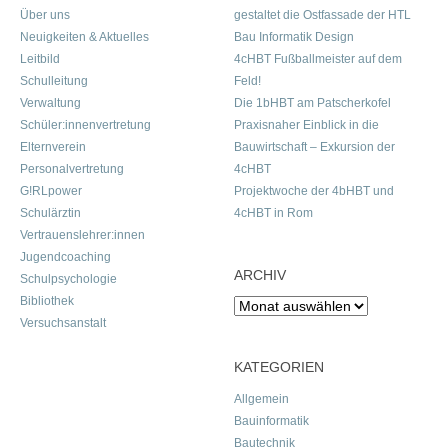
Über uns
gestaltet die Ostfassade der HTL
Neuigkeiten & Aktuelles
Bau Informatik Design
Leitbild
4cHBT Fußballmeister auf dem
Schulleitung
Feld!
Verwaltung
Die 1bHBT am Patscherkofel
Schüler:innenvertretung
Praxisnaher Einblick in die
Elternverein
Bauwirtschaft – Exkursion der
Personalvertretung
4cHBT
G!RLpower
Projektwoche der 4bHBT und
Schulärztin
4cHBT in Rom
Vertrauenslehrer:innen
Jugendcoaching
ARCHIV
Schulpsychologie
Bibliothek
Archiv
Versuchsanstalt
KATEGORIEN
Allgemein
Bauinformatik
Bautechnik