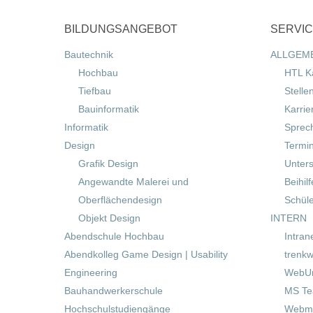
BILDUNGSANGEBOT
SERVI
Bautechnik
ALLGEM
Hochbau
HTL K
Tiefbau
Stelle
Bauinformatik
Karrie
Informatik
Sprec
Design
Termi
Grafik Design
Unters
Angewandte Malerei und
Beihil
Oberflächendesign
Schül
Objekt Design
INTERN
Abendschule Hochbau
Intran
Abendkolleg Game Design | Usability
trenkw
Engineering
WebUn
Bauhandwerkerschule
MS T
Hochschulstudiengänge
Webma