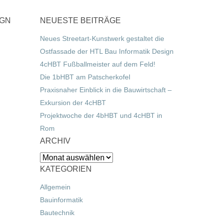
IGN
NEUESTE BEITRÄGE
Neues Streetart-Kunstwerk gestaltet die
Ostfassade der HTL Bau Informatik Design
4cHBT Fußballmeister auf dem Feld!
Die 1bHBT am Patscherkofel
Praxisnaher Einblick in die Bauwirtschaft –
Exkursion der 4cHBT
Projektwoche der 4bHBT und 4cHBT in
Rom
ARCHIV
Archiv
KATEGORIEN
Allgemein
Bauinformatik
Bautechnik