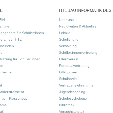
CE
HTL BAU INFORMATIK DES
EIN
Über uns
antine
Neuigkeiten & Aktuelles
nangebote für Schüler:innen
Leitbild
re an der HTL
Schulleitung
hstunden
Verwaltung
ne
Schüler:innenvertretung
tützung für Schüler:innen
Elternverein
fen
Personalvertretung
erheime
G!RLpower
Schulärztin
et
Vertrauenslehrer:innen
alderstrasse.at
Jugendcoaching
tis – Klassenbuch
Schulpsychologie
eams
Bibliothek
il
Versuchsanstalt