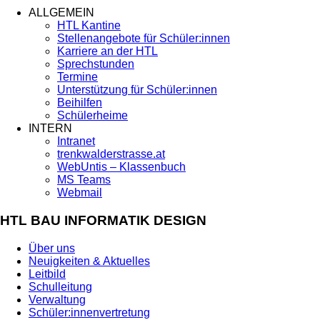
ALLGEMEIN
HTL Kantine
Stellenangebote für Schüler:innen
Karriere an der HTL
Sprechstunden
Termine
Unterstützung für Schüler:innen
Beihilfen
Schülerheime
INTERN
Intranet
trenkwalderstrasse.at
WebUntis – Klassenbuch
MS Teams
Webmail
HTL BAU INFORMATIK DESIGN
Über uns
Neuigkeiten & Aktuelles
Leitbild
Schulleitung
Verwaltung
Schüler:innenvertretung