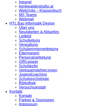
Intranet
trenkwalderstraße.at
WebUntis – Klassenbuch
MS Teams
Webmail
HTL Bau Informatik Design
Über uns
Neuigkeiten & Aktuelles
Leitbild
Schulleitung
Verwaltung
Schülerinnenvertretung
Elternverein
Personalvertretung
G!RLpower
Schulärztin
Vertrauenslehrer:innen
Jugendcoaching
Schulpsychologie
Bibliothek
Versuchsanstalt
Kontakt
Kontakt
Partner & Sponsoren
Impressum