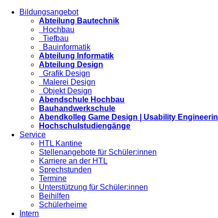
Bildungsangebot
Abteilung Bautechnik
Hochbau
Tiefbau
Bauinformatik
Abteilung Informatik
Abteilung Design
Grafik Design
Malerei Design
Objekt Design
Abendschule Hochbau
Bauhandwerkschule
Abendkolleg Game Design | Usability Engineeri
Hochschulstudiengänge
Service
HTL Kantine
Stellenangebote für Schüler:innen
Karriere an der HTL
Sprechstunden
Termine
Unterstützung für Schüler:innen
Beihilfen
Schülerheime
Intern