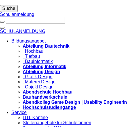
Suche
Schulanmeldung
SCHULANMELDUNG
Bildungsangebot
Abteilung Bautechnik
Hochbau
Tiefbau
Bauinformatik
Abteilung Informatik
Abteilung Design
Grafik Design
Malerei Design
Objekt Design
Abendschule Hochbau
Bauhandwerkschule
Abendkolleg Game Design | Usability Engineeri
Hochschulstudiengänge
Service
HTL Kantine
Stellenangebote für Schüler:innen