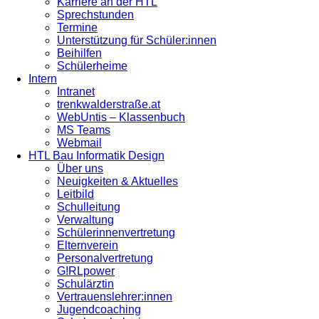
Karriere an der HTL
Sprechstunden
Termine
Unterstützung für Schüler:innen
Beihilfen
Schülerheime
Intern
Intranet
trenkwalderstraße.at
WebUntis – Klassenbuch
MS Teams
Webmail
HTL Bau Informatik Design
Über uns
Neuigkeiten & Aktuelles
Leitbild
Schulleitung
Verwaltung
Schülerinnenvertretung
Elternverein
Personalvertretung
G!RLpower
Schulärztin
Vertrauenslehrer:innen
Jugendcoaching