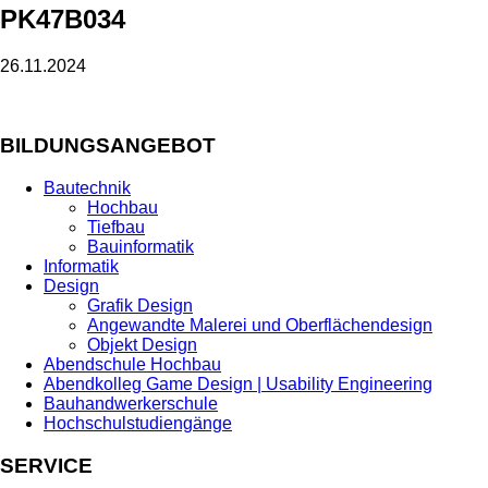
PK47B034
26.11.2024
BILDUNGSANGEBOT
Bautechnik
Hochbau
Tiefbau
Bauinformatik
Informatik
Design
Grafik Design
Angewandte Malerei und Oberflächendesign
Objekt Design
Abendschule Hochbau
Abendkolleg Game Design | Usability Engineering
Bauhandwerkerschule
Hochschulstudiengänge
SERVICE