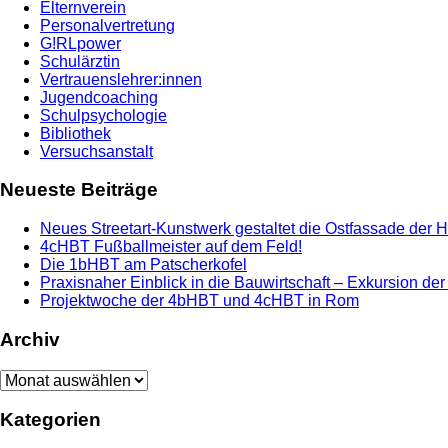
Elternverein
Personalvertretung
G!RLpower
Schulärztin
Vertrauenslehrer:innen
Jugendcoaching
Schulpsychologie
Bibliothek
Versuchsanstalt
Neueste Beiträge
Neues Streetart-Kunstwerk gestaltet die Ostfassade der 
4cHBT Fußballmeister auf dem Feld!
Die 1bHBT am Patscherkofel
Praxisnaher Einblick in die Bauwirtschaft – Exkursion de
Projektwoche der 4bHBT und 4cHBT in Rom
Archiv
Archiv
Kategorien