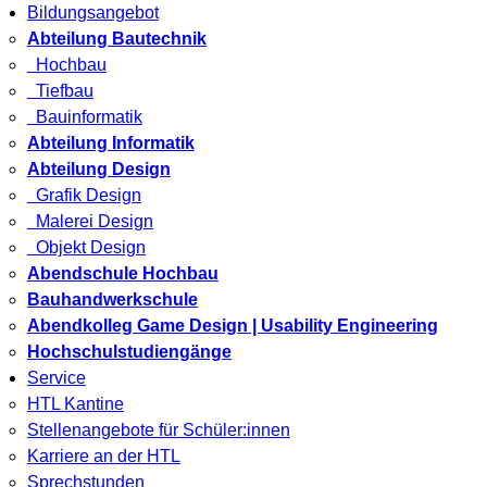
Bildungsangebot
Abteilung Bautechnik
Hochbau
Tiefbau
Bauinformatik
Abteilung Informatik
Abteilung Design
Grafik Design
Malerei Design
Objekt Design
Abendschule Hochbau
Bauhandwerkschule
Abendkolleg Game Design | Usability Engineering
Hochschulstudiengänge
Service
HTL Kantine
Stellenangebote für Schüler:innen
Karriere an der HTL
Sprechstunden