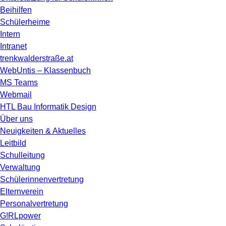
Beihilfen
Schülerheime
Intern
Intranet
trenkwalderstraße.at
WebUntis – Klassenbuch
MS Teams
Webmail
HTL Bau Informatik Design
Über uns
Neuigkeiten & Aktuelles
Leitbild
Schulleitung
Verwaltung
Schülerinnenvertretung
Elternverein
Personalvertretung
G!RLpower