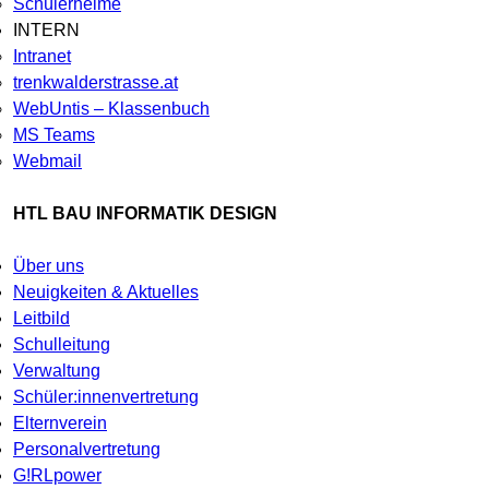
Schülerheime
INTERN
Intranet
trenkwalderstrasse.at
WebUntis – Klassenbuch
MS Teams
Webmail
HTL BAU INFORMATIK DESIGN
Über uns
Neuigkeiten & Aktuelles
Leitbild
Schulleitung
Verwaltung
Schüler:innenvertretung
Elternverein
Personalvertretung
G!RLpower