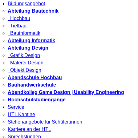
Bildungsangebot
Abteilung Bautechnik
Hochbau
Tiefbau
Bauinformatik
Abteilung Informatik
Abteilung Design
Grafik Design
Malerei Design
Objekt Design
Abendschule Hochbau
Bauhandwerkschule
Abendkolleg Game Design | Usability Engineering
Hochschulstudiengänge
Service
HTL Kantine
Stellenangebote für Schüler:innen
Karriere an der HTL
Sprechstunden