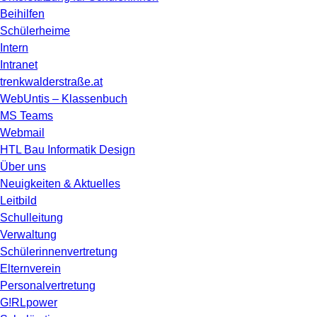
Beihilfen
Schülerheime
Intern
Intranet
trenkwalderstraße.at
WebUntis – Klassenbuch
MS Teams
Webmail
HTL Bau Informatik Design
Über uns
Neuigkeiten & Aktuelles
Leitbild
Schulleitung
Verwaltung
Schülerinnenvertretung
Elternverein
Personalvertretung
G!RLpower