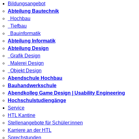
Bildungsangebot
Abteilung Bautechnik
Hochbau
Tiefbau
Bauinformatik
Abteilung Informatik
Abteilung Design
Grafik Design
Malerei Design
Objekt Design
Abendschule Hochbau
Bauhandwerkschule
Abendkolleg Game Design | Usability Engineering
Hochschulstudiengänge
Service
HTL Kantine
Stellenangebote für Schüler:innen
Karriere an der HTL
Sprechstunden