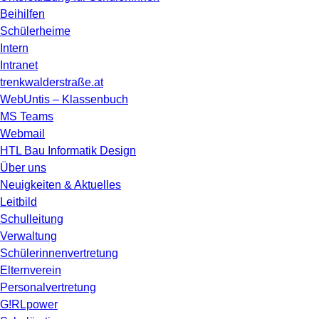
Beihilfen
Schülerheime
Intern
Intranet
trenkwalderstraße.at
WebUntis – Klassenbuch
MS Teams
Webmail
HTL Bau Informatik Design
Über uns
Neuigkeiten & Aktuelles
Leitbild
Schulleitung
Verwaltung
Schülerinnenvertretung
Elternverein
Personalvertretung
G!RLpower