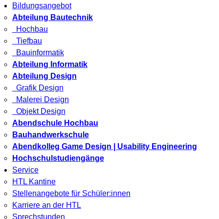
Bildungsangebot
Abteilung Bautechnik
Hochbau
Tiefbau
Bauinformatik
Abteilung Informatik
Abteilung Design
Grafik Design
Malerei Design
Objekt Design
Abendschule Hochbau
Bauhandwerkschule
Abendkolleg Game Design | Usability Engineering
Hochschulstudiengänge
Service
HTL Kantine
Stellenangebote für Schüler:innen
Karriere an der HTL
Sprechstunden