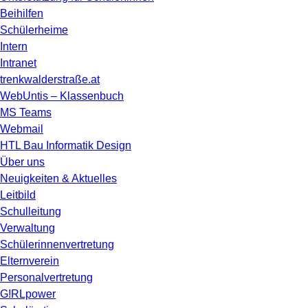
Beihilfen
Schülerheime
Intern
Intranet
trenkwalderstraße.at
WebUntis – Klassenbuch
MS Teams
Webmail
HTL Bau Informatik Design
Über uns
Neuigkeiten & Aktuelles
Leitbild
Schulleitung
Verwaltung
Schülerinnenvertretung
Elternverein
Personalvertretung
G!RLpower