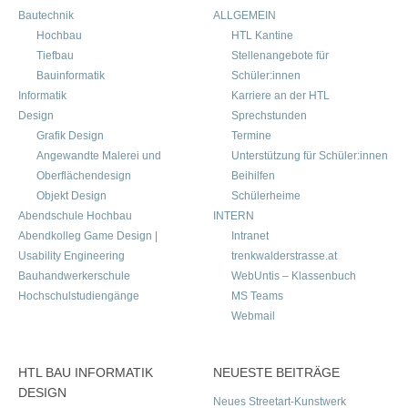
Bautechnik
ALLGEMEIN
Hochbau
HTL Kantine
Tiefbau
Stellenangebote für
Bauinformatik
Schüler:innen
Informatik
Karriere an der HTL
Design
Sprechstunden
Grafik Design
Termine
Angewandte Malerei und
Unterstützung für Schüler:innen
Oberflächendesign
Beihilfen
Objekt Design
Schülerheime
Abendschule Hochbau
INTERN
Abendkolleg Game Design |
Intranet
Usability Engineering
trenkwalderstrasse.at
Bauhandwerkerschule
WebUntis – Klassenbuch
Hochschulstudiengänge
MS Teams
Webmail
HTL BAU INFORMATIK
NEUESTE BEITRÄGE
DESIGN
Neues Streetart-Kunstwerk