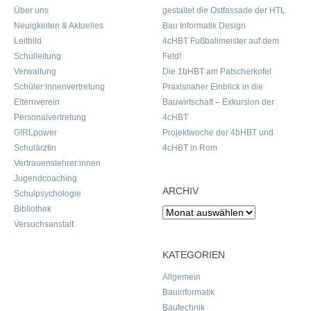
Über uns
gestaltet die Ostfassade der HTL
Neuigkeiten & Aktuelles
Bau Informatik Design
Leitbild
4cHBT Fußballmeister auf dem
Schulleitung
Feld!
Verwaltung
Die 1bHBT am Patscherkofel
Schüler:innenvertretung
Praxisnaher Einblick in die
Elternverein
Bauwirtschaft – Exkursion der
Personalvertretung
4cHBT
G!RLpower
Projektwoche der 4bHBT und
Schulärztin
4cHBT in Rom
Vertrauenslehrer:innen
Jugendcoaching
ARCHIV
Schulpsychologie
Bibliothek
Archiv
Versuchsanstalt
KATEGORIEN
Allgemein
Bauinformatik
Bautechnik