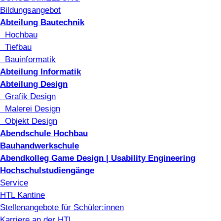
Bildungsangebot
Abteilung Bautechnik
Hochbau
Tiefbau
Bauinformatik
Abteilung Informatik
Abteilung Design
Grafik Design
Malerei Design
Objekt Design
Abendschule Hochbau
Bauhandwerkschule
Abendkolleg Game Design | Usability Engineering
Hochschulstudiengänge
Service
HTL Kantine
Stellenangebote für Schüler:innen
Karriere an der HTL