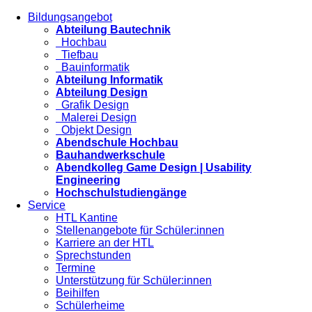
Bildungsangebot
Abteilung Bautechnik
Hochbau
Tiefbau
Bauinformatik
Abteilung Informatik
Abteilung Design
Grafik Design
Malerei Design
Objekt Design
Abendschule Hochbau
Bauhandwerkschule
Abendkolleg Game Design | Usability
Engineering
Hochschulstudiengänge
Service
HTL Kantine
Stellenangebote für Schüler:innen
Karriere an der HTL
Sprechstunden
Termine
Unterstützung für Schüler:innen
Beihilfen
Schülerheime