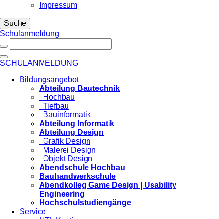
Impressum
Suche
Schulanmeldung
SCHULANMELDUNG
Bildungsangebot
Abteilung Bautechnik
Hochbau
Tiefbau
Bauinformatik
Abteilung Informatik
Abteilung Design
Grafik Design
Malerei Design
Objekt Design
Abendschule Hochbau
Bauhandwerkschule
Abendkolleg Game Design | Usability
Engineering
Hochschulstudiengänge
Service