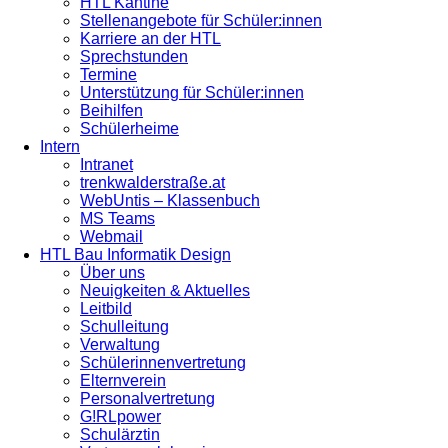
HTL Kantine
Stellenangebote für Schüler:innen
Karriere an der HTL
Sprechstunden
Termine
Unterstützung für Schüler:innen
Beihilfen
Schülerheime
Intern
Intranet
trenkwalderstraße.at
WebUntis – Klassenbuch
MS Teams
Webmail
HTL Bau Informatik Design
Über uns
Neuigkeiten & Aktuelles
Leitbild
Schulleitung
Verwaltung
Schülerinnenvertretung
Elternverein
Personalvertretung
G!RLpower
Schulärztin