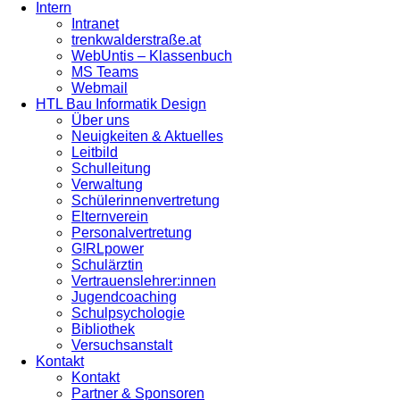
Intern
Intranet
trenkwalderstraße.at
WebUntis – Klassenbuch
MS Teams
Webmail
HTL Bau Informatik Design
Über uns
Neuigkeiten & Aktuelles
Leitbild
Schulleitung
Verwaltung
Schülerinnenvertretung
Elternverein
Personalvertretung
G!RLpower
Schulärztin
Vertrauenslehrer:innen
Jugendcoaching
Schulpsychologie
Bibliothek
Versuchsanstalt
Kontakt
Kontakt
Partner & Sponsoren