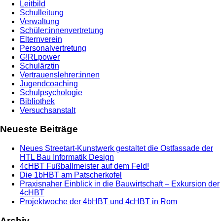
Leitbild
Schulleitung
Verwaltung
Schüler:innenvertretung
Elternverein
Personalvertretung
G!RLpower
Schulärztin
Vertrauenslehrer:innen
Jugendcoaching
Schulpsychologie
Bibliothek
Versuchsanstalt
Neueste Beiträge
Neues Streetart-Kunstwerk gestaltet die Ostfassade der
HTL Bau Informatik Design
4cHBT Fußballmeister auf dem Feld!
Die 1bHBT am Patscherkofel
Praxisnaher Einblick in die Bauwirtschaft – Exkursion der
4cHBT
Projektwoche der 4bHBT und 4cHBT in Rom
Archiv