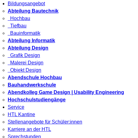
Bildungsangebot
Abteilung Bautechnik
Hochbau
Tiefbau
Bauinformatik
Abteilung Informatik
Abteilung Design
Grafik Design
Malerei Design
Objekt Design
Abendschule Hochbau
Bauhandwerkschule
Abendkolleg Game Design | Usability Engineering
Hochschulstudiengänge
Service
HTL Kantine
Stellenangebote für Schüler:innen
Karriere an der HTL
Sprechstunden