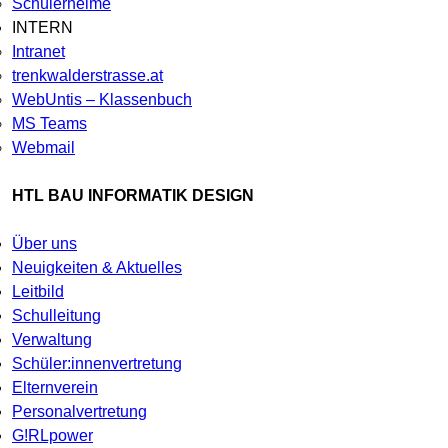
Schülerheime
INTERN
Intranet
trenkwalderstrasse.at
WebUntis – Klassenbuch
MS Teams
Webmail
HTL BAU INFORMATIK DESIGN
Über uns
Neuigkeiten & Aktuelles
Leitbild
Schulleitung
Verwaltung
Schüler:innenvertretung
Elternverein
Personalvertretung
G!RLpower