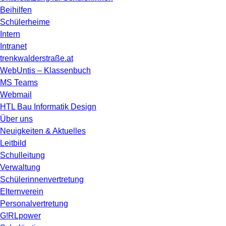
Beihilfen
Schülerheime
Intern
Intranet
trenkwalderstraße.at
WebUntis – Klassenbuch
MS Teams
Webmail
HTL Bau Informatik Design
Über uns
Neuigkeiten & Aktuelles
Leitbild
Schulleitung
Verwaltung
Schülerinnenvertretung
Elternverein
Personalvertretung
G!RLpower