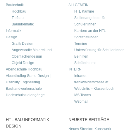
Bautechnik
ALLGEMEIN
Hochbau
HTL Kantine
Tiefbau
Stellenangebote für
Bauinformatik
Schüler:innen
Informatik
Karriere an der HTL
Design
Sprechstunden
Grafik Design
Termine
Angewandte Malerei und
Unterstützung für Schüler:innen
Oberflächendesign
Beihilfen
Objekt Design
Schülerheime
Abendschule Hochbau
INTERN
Abendkolleg Game Design |
Intranet
Usability Engineering
trenkwalderstrasse.at
Bauhandwerkerschule
WebUntis – Klassenbuch
Hochschulstudiengänge
MS Teams
Webmail
HTL BAU INFORMATIK
NEUESTE BEITRÄGE
DESIGN
Neues Streetart-Kunstwerk