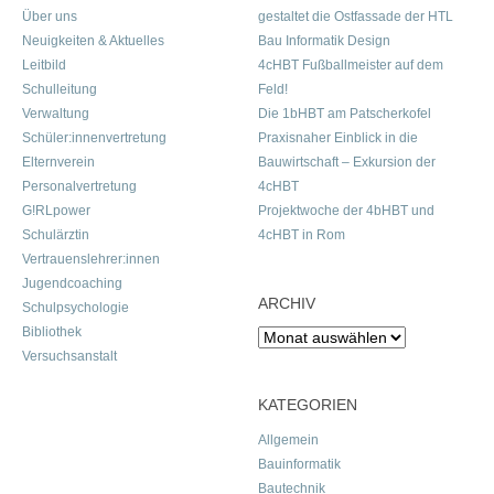
Über uns
gestaltet die Ostfassade der HTL
Neuigkeiten & Aktuelles
Bau Informatik Design
Leitbild
4cHBT Fußballmeister auf dem
Schulleitung
Feld!
Verwaltung
Die 1bHBT am Patscherkofel
Schüler:innenvertretung
Praxisnaher Einblick in die
Elternverein
Bauwirtschaft – Exkursion der
Personalvertretung
4cHBT
G!RLpower
Projektwoche der 4bHBT und
Schulärztin
4cHBT in Rom
Vertrauenslehrer:innen
Jugendcoaching
ARCHIV
Schulpsychologie
Bibliothek
Archiv
Versuchsanstalt
KATEGORIEN
Allgemein
Bauinformatik
Bautechnik