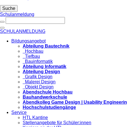
Suche
Schulanmeldung
SCHULANMELDUNG
Bildungsangebot
Abteilung Bautechnik
Hochbau
Tiefbau
Bauinformatik
Abteilung Informatik
Abteilung Design
Grafik Design
Malerei Design
Objekt Design
Abendschule Hochbau
Bauhandwerkschule
Abendkolleg Game Design | Usability Engineeri
Hochschulstudiengänge
Service
HTL Kantine
Stellenangebote für Schüler:innen