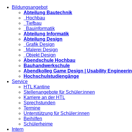
Bildungsangebot
Abteilung Bautechnik
Hochbau
Tiefbau
Bauinformatik
Abteilung Informatik
Abteilung Design
Grafik Design
Malerei Design
Objekt Design
Abendschule Hochbau
Bauhandwerkschule
Abendkolleg Game Design | Usability Engineeri
Hochschulstudiengänge
Service
HTL Kantine
Stellenangebote für Schüler:innen
Karriere an der HTL
Sprechstunden
Termine
Unterstützung für Schüler:innen
Beihilfen
Schülerheime
Intern