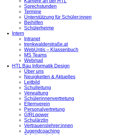
Karriere an der HTL
Sprechstunden
Termine
Unterstützung für Schüler:innen
Beihilfen
Schülerheime
Intern
Intranet
trenkwalderstraße.at
WebUntis – Klassenbuch
MS Teams
Webmail
HTL Bau Informatik Design
Über uns
Neuigkeiten & Aktuelles
Leitbild
Schulleitung
Verwaltung
Schülerinnenvertretung
Elternverein
Personalvertretung
G!RLpower
Schulärztin
Vertrauenslehrer:innen
Jugendcoaching