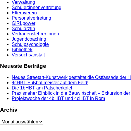
Verwaltung
Schüler:innenvertretung
Elternverein
Personalvertretung
G!RLpower
Schulärztin
Vertrauenslehrer:innen
Jugendcoaching
Schulpsychologie
Bibliothek
Versuchsanstalt
Neueste Beiträge
Neues Streetart-Kunstwerk gestaltet die Ostfassade der 
4cHBT Fußballmeister auf dem Feld!
Die 1bHBT am Patscherkofel
Praxisnaher Einblick in die Bauwirtschaft – Exkursion de
Projektwoche der 4bHBT und 4cHBT in Rom
Archiv
Archiv