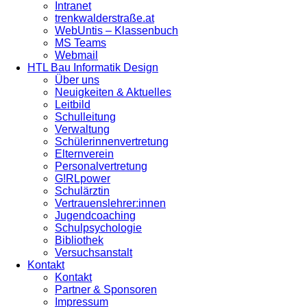
Intranet
trenkwalderstraße.at
WebUntis – Klassenbuch
MS Teams
Webmail
HTL Bau Informatik Design
Über uns
Neuigkeiten & Aktuelles
Leitbild
Schulleitung
Verwaltung
Schülerinnenvertretung
Elternverein
Personalvertretung
G!RLpower
Schulärztin
Vertrauenslehrer:innen
Jugendcoaching
Schulpsychologie
Bibliothek
Versuchsanstalt
Kontakt
Kontakt
Partner & Sponsoren
Impressum