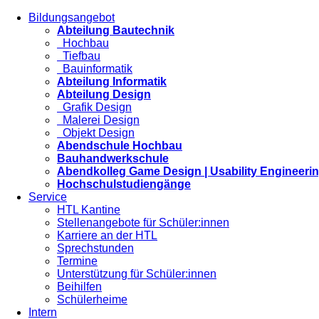
Bildungsangebot
Abteilung Bautechnik
Hochbau
Tiefbau
Bauinformatik
Abteilung Informatik
Abteilung Design
Grafik Design
Malerei Design
Objekt Design
Abendschule Hochbau
Bauhandwerkschule
Abendkolleg Game Design | Usability Engineeri
Hochschulstudiengänge
Service
HTL Kantine
Stellenangebote für Schüler:innen
Karriere an der HTL
Sprechstunden
Termine
Unterstützung für Schüler:innen
Beihilfen
Schülerheime
Intern