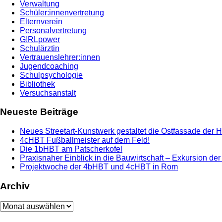
Verwaltung
Schüler:innenvertretung
Elternverein
Personalvertretung
G!RLpower
Schulärztin
Vertrauenslehrer:innen
Jugendcoaching
Schulpsychologie
Bibliothek
Versuchsanstalt
Neueste Beiträge
Neues Streetart-Kunstwerk gestaltet die Ostfassade der 
4cHBT Fußballmeister auf dem Feld!
Die 1bHBT am Patscherkofel
Praxisnaher Einblick in die Bauwirtschaft – Exkursion de
Projektwoche der 4bHBT und 4cHBT in Rom
Archiv
Archiv