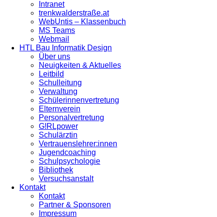
Intranet
trenkwalderstraße.at
WebUntis – Klassenbuch
MS Teams
Webmail
HTL Bau Informatik Design
Über uns
Neuigkeiten & Aktuelles
Leitbild
Schulleitung
Verwaltung
Schülerinnenvertretung
Elternverein
Personalvertretung
G!RLpower
Schulärztin
Vertrauenslehrer:innen
Jugendcoaching
Schulpsychologie
Bibliothek
Versuchsanstalt
Kontakt
Kontakt
Partner & Sponsoren
Impressum