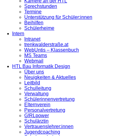
Karriere an der HTL
Sprechstunden
Termine
Unterstützung für Schüler:innen
Beihilfen
Schülerheime
Intern
Intranet
trenkwalderstraße.at
WebUntis – Klassenbuch
MS Teams
Webmail
HTL Bau Informatik Design
Über uns
Neuigkeiten & Aktuelles
Leitbild
Schulleitung
Verwaltung
Schülerinnenvertretung
Elternverein
Personalvertretung
G!RLpower
Schulärztin
Vertrauenslehrer:innen
Jugendcoaching