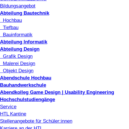
Bildungsangebot
Abteilung Bautechnik
Hochbau
Tiefbau
Bauinformatik
Abteilung Informatik
Abteilung Design
Grafik Design
Malerei Design
Objekt Design
Abendschule Hochbau
Bauhandwerkschule
Abendkolleg Game Design | Usability Engineering
Hochschulstudiengänge
Service
HTL Kantine
Stellenangebote für Schüler:innen
Karriere an der HTL