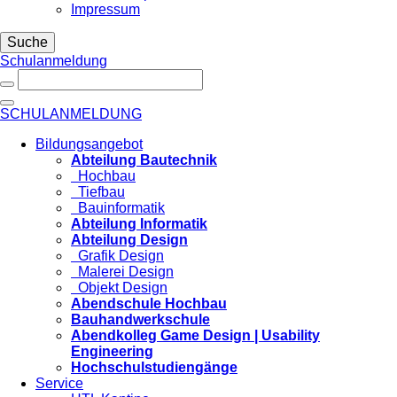
Impressum
Suche
Schulanmeldung
SCHULANMELDUNG
Bildungsangebot
Abteilung Bautechnik
Hochbau
Tiefbau
Bauinformatik
Abteilung Informatik
Abteilung Design
Grafik Design
Malerei Design
Objekt Design
Abendschule Hochbau
Bauhandwerkschule
Abendkolleg Game Design | Usability
Engineering
Hochschulstudiengänge
Service