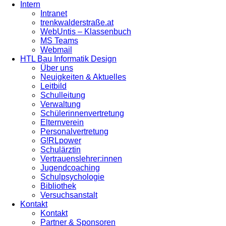
Intern
Intranet
trenkwalderstraße.at
WebUntis – Klassenbuch
MS Teams
Webmail
HTL Bau Informatik Design
Über uns
Neuigkeiten & Aktuelles
Leitbild
Schulleitung
Verwaltung
Schülerinnenvertretung
Elternverein
Personalvertretung
G!RLpower
Schulärztin
Vertrauenslehrer:innen
Jugendcoaching
Schulpsychologie
Bibliothek
Versuchsanstalt
Kontakt
Kontakt
Partner & Sponsoren