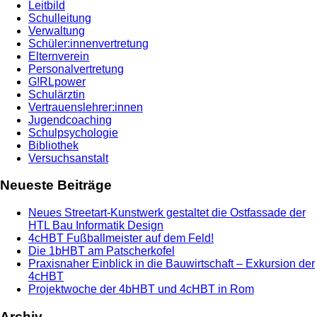
Leitbild
Schulleitung
Verwaltung
Schüler:innenvertretung
Elternverein
Personalvertretung
G!RLpower
Schulärztin
Vertrauenslehrer:innen
Jugendcoaching
Schulpsychologie
Bibliothek
Versuchsanstalt
Neueste Beiträge
Neues Streetart-Kunstwerk gestaltet die Ostfassade der
HTL Bau Informatik Design
4cHBT Fußballmeister auf dem Feld!
Die 1bHBT am Patscherkofel
Praxisnaher Einblick in die Bauwirtschaft – Exkursion der
4cHBT
Projektwoche der 4bHBT und 4cHBT in Rom
Archiv