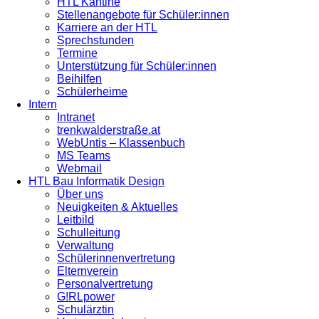
HTL Kantine
Stellenangebote für Schüler:innen
Karriere an der HTL
Sprechstunden
Termine
Unterstützung für Schüler:innen
Beihilfen
Schülerheime
Intern
Intranet
trenkwalderstraße.at
WebUntis – Klassenbuch
MS Teams
Webmail
HTL Bau Informatik Design
Über uns
Neuigkeiten & Aktuelles
Leitbild
Schulleitung
Verwaltung
Schülerinnenvertretung
Elternverein
Personalvertretung
G!RLpower
Schulärztin