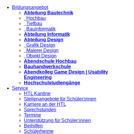
Bildungsangebot
Abteilung Bautechnik
Hochbau
Tiefbau
Bauinformatik
Abteilung Informatik
Abteilung Design
Grafik Design
Malerei Design
Objekt Design
Abendschule Hochbau
Bauhandwerkschule
Abendkolleg Game Design | Usability
Engineering
Hochschulstudiengänge
Service
HTL Kantine
Stellenangebote für Schüler:innen
Karriere an der HTL
Sprechstunden
Termine
Unterstützung für Schüler:innen
Beihilfen
Schülerheime