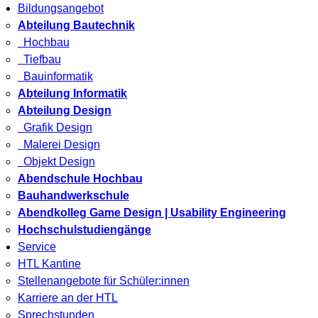
Bildungsangebot
Abteilung Bautechnik
Hochbau
Tiefbau
Bauinformatik
Abteilung Informatik
Abteilung Design
Grafik Design
Malerei Design
Objekt Design
Abendschule Hochbau
Bauhandwerkschule
Abendkolleg Game Design | Usability Engineering
Hochschulstudiengänge
Service
HTL Kantine
Stellenangebote für Schüler:innen
Karriere an der HTL
Sprechstunden