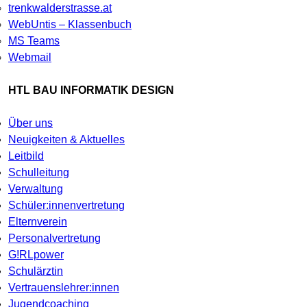
trenkwalderstrasse.at
WebUntis – Klassenbuch
MS Teams
Webmail
HTL BAU INFORMATIK DESIGN
Über uns
Neuigkeiten & Aktuelles
Leitbild
Schulleitung
Verwaltung
Schüler:innenvertretung
Elternverein
Personalvertretung
G!RLpower
Schulärztin
Vertrauenslehrer:innen
Jugendcoaching