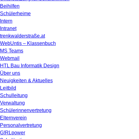
Beihilfen
Schülerheime
Intern
Intranet
trenkwalderstraße.at
WebUntis – Klassenbuch
MS Teams
Webmail
HTL Bau Informatik Design
Über uns
Neuigkeiten & Aktuelles
Leitbild
Schulleitung
Verwaltung
Schülerinnenvertretung
Elternverein
Personalvertretung
G!RLpower