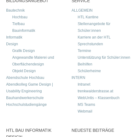
BILDUNGSANGEBOT
SERVICE
Bautechnik
ALLGEMEIN
Hochbau
HTL Kantine
Tiefbau
Stellenangebote für
Bauinformatik
Schüler:innen
Informatik
Karriere an der HTL
Design
Sprechstunden
Grafik Design
Termine
Angewandte Malerei und
Unterstützung für Schüler:innen
Oberflächendesign
Beihilfen
Objekt Design
Schülerheime
Abendschule Hochbau
INTERN
Abendkolleg Game Design |
Intranet
Usability Engineering
trenkwalderstrasse.at
Bauhandwerkerschule
WebUntis – Klassenbuch
Hochschulstudiengänge
MS Teams
Webmail
HTL BAU INFORMATIK
NEUESTE BEITRÄGE