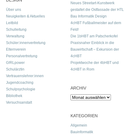
DESIGN
Neues Streetart-Kunstwerk
Über uns
gestaltet die Ostfassade der HTL
Neuigkeiten & Aktuelles
Bau Informatik Design
Leitbild
4cHBT Fußballmeister auf dem
Schulleitung
Feld!
Verwaltung
Die 1bHBT am Patscherkofel
Schüler:innenvertretung
Praxisnaher Einblick in die
Elternverein
Bauwirtschaft – Exkursion der
Personalvertretung
4cHBT
G!RLpower
Projektwoche der 4bHBT und
Schulärztin
4cHBT in Rom
Vertrauenslehrer:innen
Jugendcoaching
ARCHIV
Schulpsychologie
Bibliothek
Archiv
Versuchsanstalt
KATEGORIEN
Allgemein
Bauinformatik