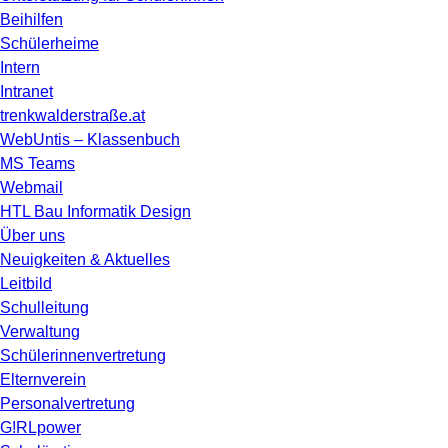
Beihilfen
Schülerheime
Intern
Intranet
trenkwalderstraße.at
WebUntis – Klassenbuch
MS Teams
Webmail
HTL Bau Informatik Design
Über uns
Neuigkeiten & Aktuelles
Leitbild
Schulleitung
Verwaltung
Schülerinnenvertretung
Elternverein
Personalvertretung
G!RLpower