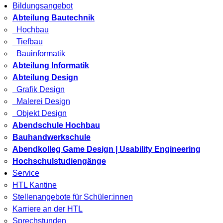
Bildungsangebot
Abteilung Bautechnik
Hochbau
Tiefbau
Bauinformatik
Abteilung Informatik
Abteilung Design
Grafik Design
Malerei Design
Objekt Design
Abendschule Hochbau
Bauhandwerkschule
Abendkolleg Game Design | Usability Engineering
Hochschulstudiengänge
Service
HTL Kantine
Stellenangebote für Schüler:innen
Karriere an der HTL
Sprechstunden