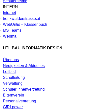
Schülerheime
INTERN
Intranet
trenkwalderstrasse.at
WebUntis – Klassenbuch
MS Teams
Webmail
HTL BAU INFORMATIK DESIGN
Über uns
Neuigkeiten & Aktuelles
Leitbild
Schulleitung
Verwaltung
Schüler:innenvertretung
Elternverein
Personalvertretung
G!RLpower