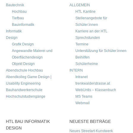
Bautechnik
ALLGEMEIN
Hochbau
HTL Kantine
Tiefbau
Stellenangebote für
Bauinformatik
Schüler:innen
Informatik
Karriere an der HTL
Design
Sprechstunden
Grafik Design
Termine
Angewandte Malerei und
Unterstützung für Schüler:innen
Oberflächendesign
Beihilfen
Objekt Design
Schülerheime
Abendschule Hochbau
INTERN
Abendkolleg Game Design |
Intranet
Usability Engineering
trenkwalderstrasse.at
Bauhandwerkerschule
WebUntis – Klassenbuch
Hochschulstudiengänge
MS Teams
Webmail
HTL BAU INFORMATIK
NEUESTE BEITRÄGE
DESIGN
Neues Streetart-Kunstwerk