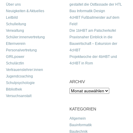
Über uns
gestaltet die Ostfassade der HTL
Neuigkeiten & Aktuelles
Bau Informatik Design
Leitbild
4cHBT Fußballmeister auf dem
Schulleitung
Feld!
Verwaltung
Die 1bHBT am Patscherkofel
Schüler:innenvertretung
Praxisnaher Einblick in die
Elternverein
Bauwirtschaft – Exkursion der
Personalvertretung
4cHBT
G!RLpower
Projektwoche der 4bHBT und
Schulärztin
4cHBT in Rom
Vertrauenslehrer:innen
Jugendcoaching
ARCHIV
Schulpsychologie
Bibliothek
Archiv
Versuchsanstalt
KATEGORIEN
Allgemein
Bauinformatik
Bautechnik