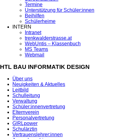
Termine
Unterstützung für Schüler:innen
Beihilfen
Schülerheime
INTERN
Intranet
trenkwalderstrasse.at
WebUntis – Klassenbuch
MS Teams
Webmail
HTL BAU INFORMATIK DESIGN
Über uns
Neuigkeiten & Aktuelles
Leitbild
Schulleitung
Verwaltung
Schüler:innenvertretung
Elternverein
Personalvertretung
G!RLpower
Schulärztin
Vertrauenslehrer:innen