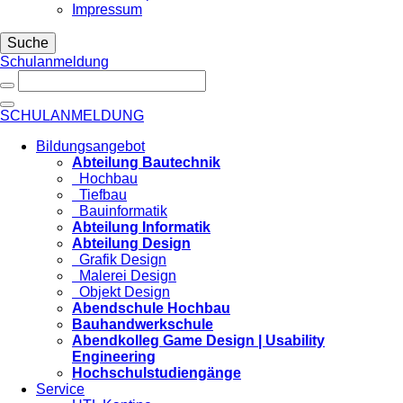
Impressum
Suche
Schulanmeldung
SCHULANMELDUNG
Bildungsangebot
Abteilung Bautechnik
Hochbau
Tiefbau
Bauinformatik
Abteilung Informatik
Abteilung Design
Grafik Design
Malerei Design
Objekt Design
Abendschule Hochbau
Bauhandwerkschule
Abendkolleg Game Design | Usability
Engineering
Hochschulstudiengänge
Service