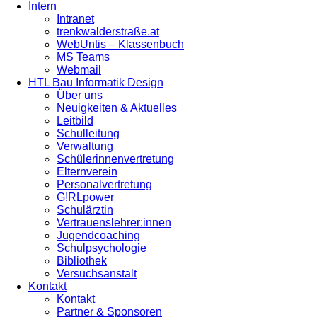
Intern
Intranet
trenkwalderstraße.at
WebUntis – Klassenbuch
MS Teams
Webmail
HTL Bau Informatik Design
Über uns
Neuigkeiten & Aktuelles
Leitbild
Schulleitung
Verwaltung
Schülerinnenvertretung
Elternverein
Personalvertretung
G!RLpower
Schulärztin
Vertrauenslehrer:innen
Jugendcoaching
Schulpsychologie
Bibliothek
Versuchsanstalt
Kontakt
Kontakt
Partner & Sponsoren