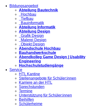
Bildungsangebot
Abteilung Bautechnik
Hochbau
Tiefbau
Bauinformatik
Abteilung Informatik
Abteilung Design
Grafik Design
Malerei Design
Objekt Design
Abendschule Hochbau
Bauhandwerkschule
Abendkolleg Game Design | Usability
Engineering
Hochschulstudiengänge
Service
HTL Kantine
Stellenangebote für Schüler:innen
Karriere an der HTL
Sprechstunden
Termine
Unterstützung für Schüler:innen
Beihilfen
Schülerheime