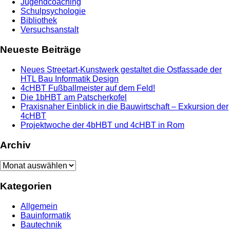
Jugendcoaching
Schulpsychologie
Bibliothek
Versuchsanstalt
Neueste Beiträge
Neues Streetart-Kunstwerk gestaltet die Ostfassade der
HTL Bau Informatik Design
4cHBT Fußballmeister auf dem Feld!
Die 1bHBT am Patscherkofel
Praxisnaher Einblick in die Bauwirtschaft – Exkursion der
4cHBT
Projektwoche der 4bHBT und 4cHBT in Rom
Archiv
Archiv
Kategorien
Allgemein
Bauinformatik
Bautechnik