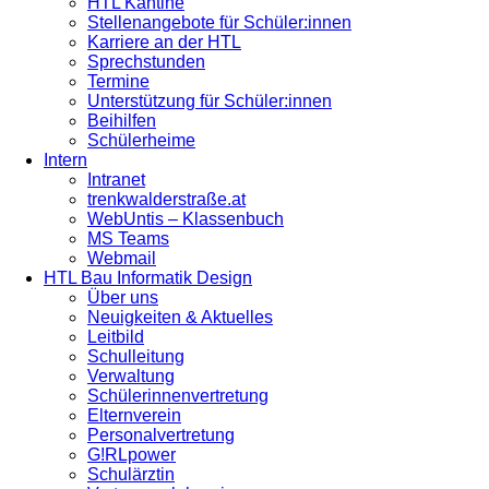
HTL Kantine
Stellenangebote für Schüler:innen
Karriere an der HTL
Sprechstunden
Termine
Unterstützung für Schüler:innen
Beihilfen
Schülerheime
Intern
Intranet
trenkwalderstraße.at
WebUntis – Klassenbuch
MS Teams
Webmail
HTL Bau Informatik Design
Über uns
Neuigkeiten & Aktuelles
Leitbild
Schulleitung
Verwaltung
Schülerinnenvertretung
Elternverein
Personalvertretung
G!RLpower
Schulärztin