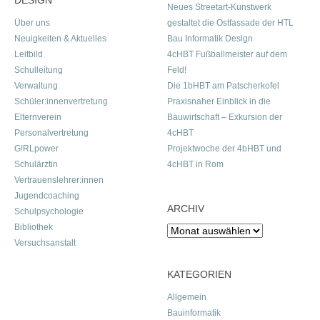
DESIGN
Neues Streetart-Kunstwerk
Über uns
gestaltet die Ostfassade der HTL
Neuigkeiten & Aktuelles
Bau Informatik Design
Leitbild
4cHBT Fußballmeister auf dem
Schulleitung
Feld!
Verwaltung
Die 1bHBT am Patscherkofel
Schüler:innenvertretung
Praxisnaher Einblick in die
Elternverein
Bauwirtschaft – Exkursion der
Personalvertretung
4cHBT
G!RLpower
Projektwoche der 4bHBT und
Schulärztin
4cHBT in Rom
Vertrauenslehrer:innen
Jugendcoaching
ARCHIV
Schulpsychologie
Bibliothek
Archiv
Versuchsanstalt
KATEGORIEN
Allgemein
Bauinformatik