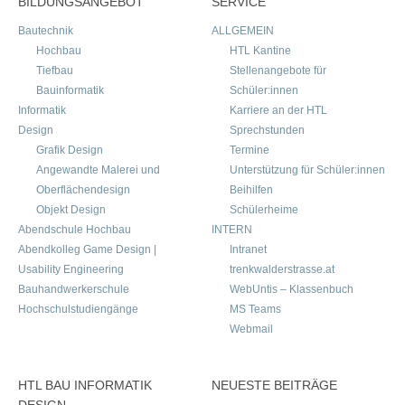
BILDUNGSANGEBOT
SERVICE
Bautechnik
ALLGEMEIN
Hochbau
HTL Kantine
Tiefbau
Stellenangebote für
Bauinformatik
Schüler:innen
Informatik
Karriere an der HTL
Design
Sprechstunden
Grafik Design
Termine
Angewandte Malerei und
Unterstützung für Schüler:innen
Oberflächendesign
Beihilfen
Objekt Design
Schülerheime
Abendschule Hochbau
INTERN
Abendkolleg Game Design |
Intranet
Usability Engineering
trenkwalderstrasse.at
Bauhandwerkerschule
WebUntis – Klassenbuch
Hochschulstudiengänge
MS Teams
Webmail
HTL BAU INFORMATIK
NEUESTE BEITRÄGE