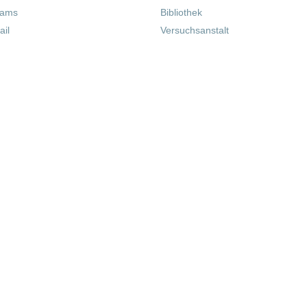
eams
Bibliothek
il
Versuchsanstalt