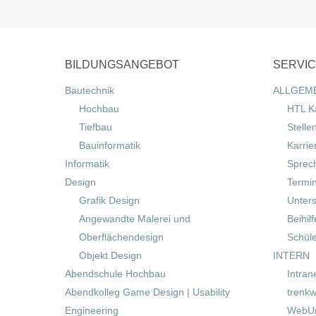
BILDUNGSANGEBOT
SERVI
Bautechnik
ALLGEM
Hochbau
HTL K
Tiefbau
Stelle
Bauinformatik
Karrie
Informatik
Sprec
Design
Termi
Grafik Design
Unters
Angewandte Malerei und
Beihil
Oberflächendesign
Schül
Objekt Design
INTERN
Abendschule Hochbau
Intran
Abendkolleg Game Design | Usability
trenkw
Engineering
WebUn