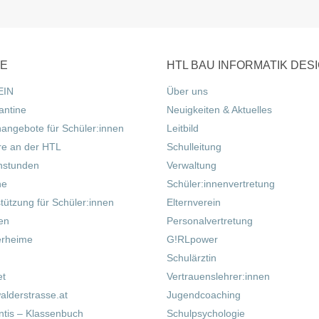
CE
HTL BAU INFORMATIK DES
EIN
Über uns
antine
Neuigkeiten & Aktuelles
nangebote für Schüler:innen
Leitbild
re an der HTL
Schulleitung
hstunden
Verwaltung
ne
Schüler:innenvertretung
tützung für Schüler:innen
Elternverein
fen
Personalvertretung
erheime
G!RLpower
Schulärztin
et
Vertrauenslehrer:innen
alderstrasse.at
Jugendcoaching
tis – Klassenbuch
Schulpsychologie