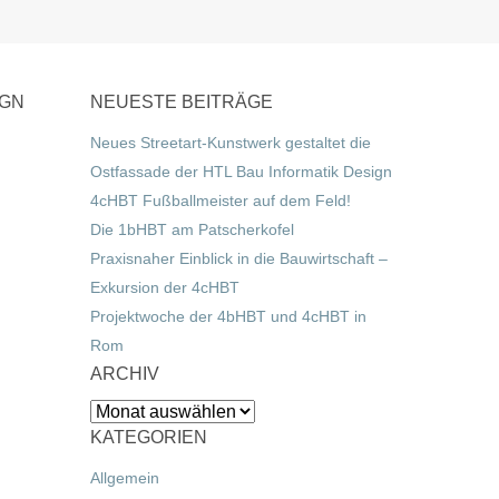
IGN
NEUESTE BEITRÄGE
Neues Streetart-Kunstwerk gestaltet die
Ostfassade der HTL Bau Informatik Design
4cHBT Fußballmeister auf dem Feld!
Die 1bHBT am Patscherkofel
Praxisnaher Einblick in die Bauwirtschaft –
Exkursion der 4cHBT
Projektwoche der 4bHBT und 4cHBT in
Rom
ARCHIV
Archiv
KATEGORIEN
Allgemein