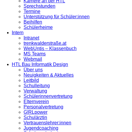
Karriere an der HTL
Sprechstunden
Termine
Unterstützung für Schüler:innen
Beihilfen
Schülerheime
Intern
Intranet
trenkwalderstraße.at
WebUntis – Klassenbuch
MS Teams
Webmail
HTL Bau Informatik Design
Über uns
Neuigkeiten & Aktuelles
Leitbild
Schulleitung
Verwaltung
Schülerinnenvertretung
Elternverein
Personalvertretung
G!RLpower
Schulärztin
Vertrauenslehrer:innen
Jugendcoaching