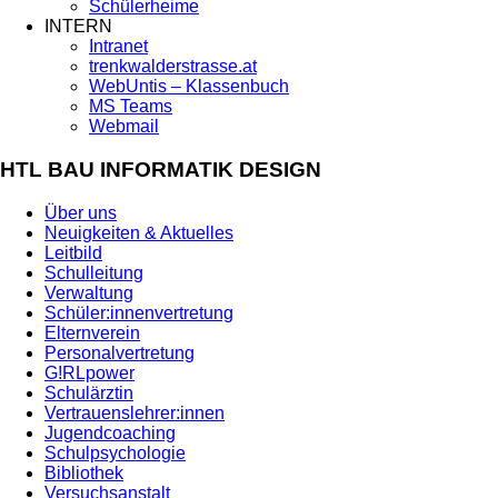
Schülerheime
INTERN
Intranet
trenkwalderstrasse.at
WebUntis – Klassenbuch
MS Teams
Webmail
HTL BAU INFORMATIK DESIGN
Über uns
Neuigkeiten & Aktuelles
Leitbild
Schulleitung
Verwaltung
Schüler:innenvertretung
Elternverein
Personalvertretung
G!RLpower
Schulärztin
Vertrauenslehrer:innen
Jugendcoaching
Schulpsychologie
Bibliothek
Versuchsanstalt