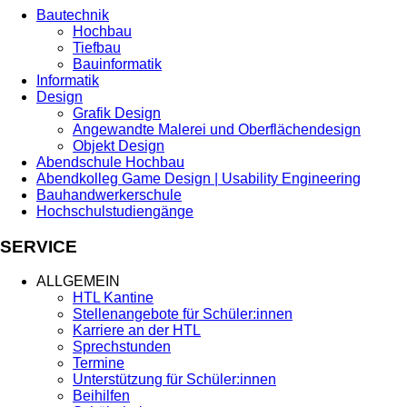
Bautechnik
Hochbau
Tiefbau
Bauinformatik
Informatik
Design
Grafik Design
Angewandte Malerei und Oberflächendesign
Objekt Design
Abendschule Hochbau
Abendkolleg Game Design | Usability Engineering
Bauhandwerkerschule
Hochschulstudiengänge
SERVICE
ALLGEMEIN
HTL Kantine
Stellenangebote für Schüler:innen
Karriere an der HTL
Sprechstunden
Termine
Unterstützung für Schüler:innen
Beihilfen