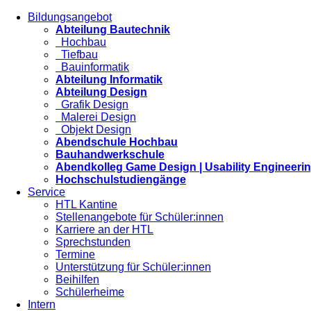
Bildungsangebot
Abteilung Bautechnik
Hochbau
Tiefbau
Bauinformatik
Abteilung Informatik
Abteilung Design
Grafik Design
Malerei Design
Objekt Design
Abendschule Hochbau
Bauhandwerkschule
Abendkolleg Game Design | Usability Engineeri
Hochschulstudiengänge
Service
HTL Kantine
Stellenangebote für Schüler:innen
Karriere an der HTL
Sprechstunden
Termine
Unterstützung für Schüler:innen
Beihilfen
Schülerheime
Intern