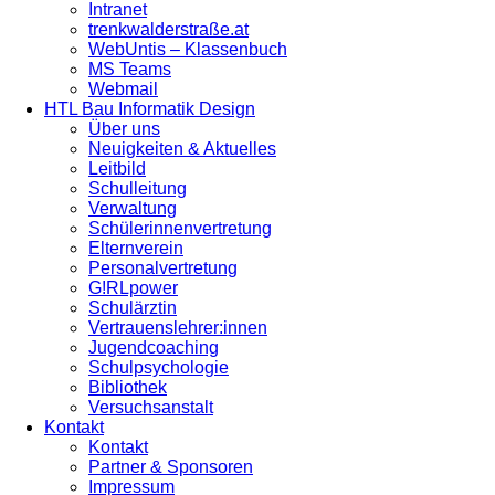
Intranet
trenkwalderstraße.at
WebUntis – Klassenbuch
MS Teams
Webmail
HTL Bau Informatik Design
Über uns
Neuigkeiten & Aktuelles
Leitbild
Schulleitung
Verwaltung
Schülerinnenvertretung
Elternverein
Personalvertretung
G!RLpower
Schulärztin
Vertrauenslehrer:innen
Jugendcoaching
Schulpsychologie
Bibliothek
Versuchsanstalt
Kontakt
Kontakt
Partner & Sponsoren
Impressum