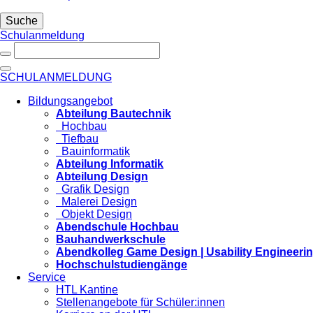
Suche
Schulanmeldung
SCHULANMELDUNG
Bildungsangebot
Abteilung Bautechnik
Hochbau
Tiefbau
Bauinformatik
Abteilung Informatik
Abteilung Design
Grafik Design
Malerei Design
Objekt Design
Abendschule Hochbau
Bauhandwerkschule
Abendkolleg Game Design | Usability Engineeri
Hochschulstudiengänge
Service
HTL Kantine
Stellenangebote für Schüler:innen