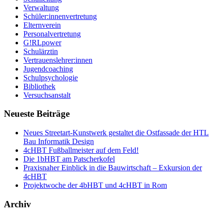
Verwaltung
Schüler:innenvertretung
Elternverein
Personalvertretung
G!RLpower
Schulärztin
Vertrauenslehrer:innen
Jugendcoaching
Schulpsychologie
Bibliothek
Versuchsanstalt
Neueste Beiträge
Neues Streetart-Kunstwerk gestaltet die Ostfassade der HTL
Bau Informatik Design
4cHBT Fußballmeister auf dem Feld!
Die 1bHBT am Patscherkofel
Praxisnaher Einblick in die Bauwirtschaft – Exkursion der
4cHBT
Projektwoche der 4bHBT und 4cHBT in Rom
Archiv