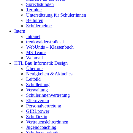
Sprechstunden
Termine
Unterstützung für Schüler:innen
Beihilfen
Schülerheime
Intern
Intranet
trenkwalderstraße.at
WebUntis – Klassenbuch
MS Teams
Webmail
HTL Bau Informatik Design
Über uns
Neuigkeiten & Aktuelles
Leitbild
Schulleitung
Verwaltung
Schülerinnenvertretung
Elternverein
Personalvertretung
G!RLpower
Schulärztin
Vertrauenslehrer:innen
Jugendcoaching
Schulpsychologie