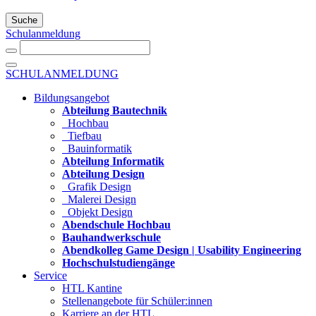
Suche
Schulanmeldung
SCHULANMELDUNG
Bildungsangebot
Abteilung Bautechnik
Hochbau
Tiefbau
Bauinformatik
Abteilung Informatik
Abteilung Design
Grafik Design
Malerei Design
Objekt Design
Abendschule Hochbau
Bauhandwerkschule
Abendkolleg Game Design | Usability Engineering
Hochschulstudiengänge
Service
HTL Kantine
Stellenangebote für Schüler:innen
Karriere an der HTL