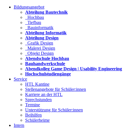
Bildungsangebot
Abteilung Bautechnik
Hochbau
Tiefbau
Bauinformatik
Abteilung Informatik
Abteilung Design
Grafik Design
Malerei Design
Objekt Design
Abendschule Hochbau
Bauhandwerkschule
Abendkolleg Game Design | Usability Engineering
Hochschulstudiengänge
Service
HTL Kantine
Stellenangebote für Schüler:innen
Karriere an der HTL
Sprechstunden
Termine
Unterstützung für Schüler:innen
Beihilfen
Schülerheime
Intern