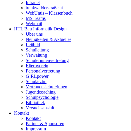
Intranet
trenkwalderstraße.at
WebUntis – Klassenbuch
MS Teams
Webmail
HTL Bau Informatik Design
Über uns
Neuigkeiten & Aktuelles
Leitbild
Schulleitung
Verwaltung
Schülerinnenvertretung
Elternverein
Personalvertretung
G!RLpower
Schulärztin
Vertrauenslehrer:innen
Jugendcoaching
Schulpsychologie
Bibliothek
Versuchsanstalt
Kontakt
Kontakt
Partner & Sponsoren
Impressum