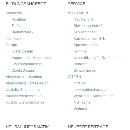
BILDUNGSANGEBOT
SERVICE
Bautechnik
ALLGEMEIN
Hochbau
HTL Kantine
Tiefbau
Stellenangebote für
Bauinformatik
Schüler:innen
Informatik
Karriere an der HTL
Design
Sprechstunden
Grafik Design
Termine
Angewandte Malerei und
Unterstützung für Schüler:innen
Oberflächendesign
Beihilfen
Objekt Design
Schülerheime
Abendschule Hochbau
INTERN
Abendkolleg Game Design |
Intranet
Usability Engineering
trenkwalderstrasse.at
Bauhandwerkerschule
WebUntis – Klassenbuch
Hochschulstudiengänge
MS Teams
Webmail
HTL BAU INFORMATIK
NEUESTE BEITRÄGE