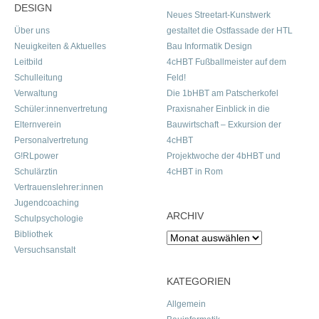
DESIGN
Neues Streetart-Kunstwerk
Über uns
gestaltet die Ostfassade der HTL
Neuigkeiten & Aktuelles
Bau Informatik Design
Leitbild
4cHBT Fußballmeister auf dem
Schulleitung
Feld!
Verwaltung
Die 1bHBT am Patscherkofel
Schüler:innenvertretung
Praxisnaher Einblick in die
Elternverein
Bauwirtschaft – Exkursion der
Personalvertretung
4cHBT
G!RLpower
Projektwoche der 4bHBT und
Schulärztin
4cHBT in Rom
Vertrauenslehrer:innen
Jugendcoaching
ARCHIV
Schulpsychologie
Bibliothek
Archiv
Versuchsanstalt
KATEGORIEN
Allgemein