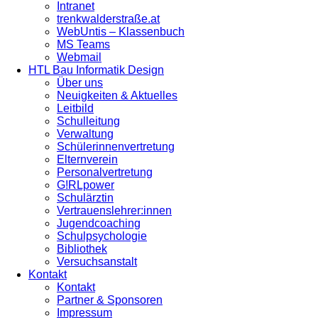
Intranet
trenkwalderstraße.at
WebUntis – Klassenbuch
MS Teams
Webmail
HTL Bau Informatik Design
Über uns
Neuigkeiten & Aktuelles
Leitbild
Schulleitung
Verwaltung
Schülerinnenvertretung
Elternverein
Personalvertretung
G!RLpower
Schulärztin
Vertrauenslehrer:innen
Jugendcoaching
Schulpsychologie
Bibliothek
Versuchsanstalt
Kontakt
Kontakt
Partner & Sponsoren
Impressum