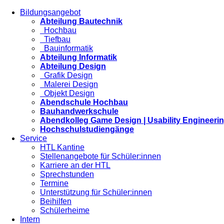
Bildungsangebot
Abteilung Bautechnik
Hochbau
Tiefbau
Bauinformatik
Abteilung Informatik
Abteilung Design
Grafik Design
Malerei Design
Objekt Design
Abendschule Hochbau
Bauhandwerkschule
Abendkolleg Game Design | Usability Engineeri
Hochschulstudiengänge
Service
HTL Kantine
Stellenangebote für Schüler:innen
Karriere an der HTL
Sprechstunden
Termine
Unterstützung für Schüler:innen
Beihilfen
Schülerheime
Intern