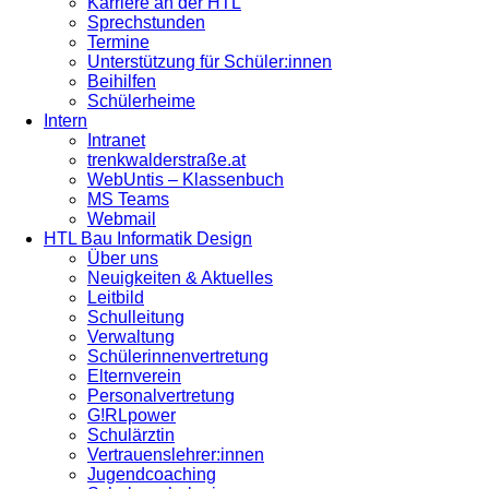
Karriere an der HTL
Sprechstunden
Termine
Unterstützung für Schüler:innen
Beihilfen
Schülerheime
Intern
Intranet
trenkwalderstraße.at
WebUntis – Klassenbuch
MS Teams
Webmail
HTL Bau Informatik Design
Über uns
Neuigkeiten & Aktuelles
Leitbild
Schulleitung
Verwaltung
Schülerinnenvertretung
Elternverein
Personalvertretung
G!RLpower
Schulärztin
Vertrauenslehrer:innen
Jugendcoaching