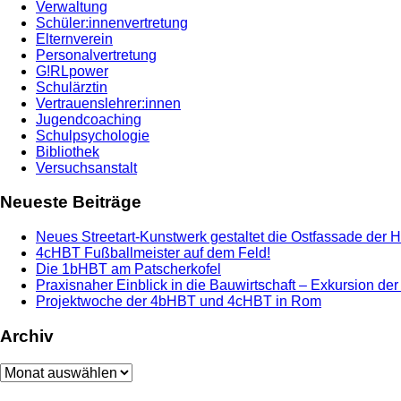
Verwaltung
Schüler:innenvertretung
Elternverein
Personalvertretung
G!RLpower
Schulärztin
Vertrauenslehrer:innen
Jugendcoaching
Schulpsychologie
Bibliothek
Versuchsanstalt
Neueste Beiträge
Neues Streetart-Kunstwerk gestaltet die Ostfassade der 
4cHBT Fußballmeister auf dem Feld!
Die 1bHBT am Patscherkofel
Praxisnaher Einblick in die Bauwirtschaft – Exkursion de
Projektwoche der 4bHBT und 4cHBT in Rom
Archiv
Archiv