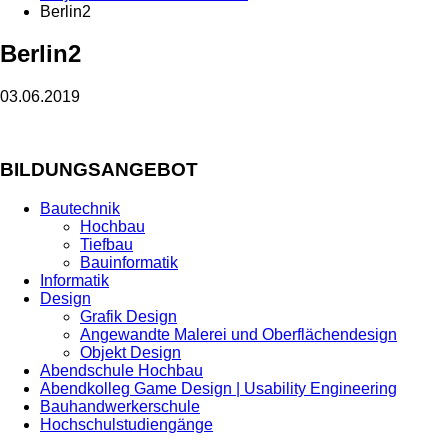
Berlin2
Berlin2
03.06.2019
BILDUNGSANGEBOT
Bautechnik
Hochbau
Tiefbau
Bauinformatik
Informatik
Design
Grafik Design
Angewandte Malerei und Oberflächendesign
Objekt Design
Abendschule Hochbau
Abendkolleg Game Design | Usability Engineering
Bauhandwerkerschule
Hochschulstudiengänge