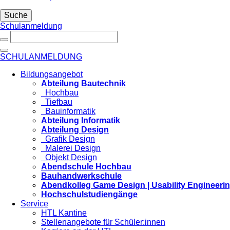
Suche
Schulanmeldung
SCHULANMELDUNG
Bildungsangebot
Abteilung Bautechnik
Hochbau
Tiefbau
Bauinformatik
Abteilung Informatik
Abteilung Design
Grafik Design
Malerei Design
Objekt Design
Abendschule Hochbau
Bauhandwerkschule
Abendkolleg Game Design | Usability Engineeri
Hochschulstudiengänge
Service
HTL Kantine
Stellenangebote für Schüler:innen