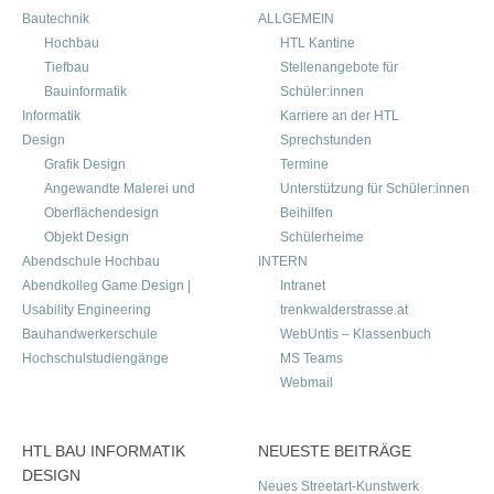
Bautechnik
ALLGEMEIN
Hochbau
HTL Kantine
Tiefbau
Stellenangebote für
Bauinformatik
Schüler:innen
Informatik
Karriere an der HTL
Design
Sprechstunden
Grafik Design
Termine
Angewandte Malerei und
Unterstützung für Schüler:innen
Oberflächendesign
Beihilfen
Objekt Design
Schülerheime
Abendschule Hochbau
INTERN
Abendkolleg Game Design |
Intranet
Usability Engineering
trenkwalderstrasse.at
Bauhandwerkerschule
WebUntis – Klassenbuch
Hochschulstudiengänge
MS Teams
Webmail
HTL BAU INFORMATIK
NEUESTE BEITRÄGE
DESIGN
Neues Streetart-Kunstwerk