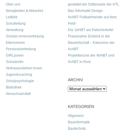
Über uns
gestaltet die Ostfassade der HTL
Neuigkeiten & Aktuelles
Bau Informatik Design
Leitbild
4cHBT Fußballmeister auf dem
Schulleitung
Feld!
Verwaltung
Die 1bHBT am Patscherkofel
Schüler:innenvertretung
Praxisnaher Einblick in die
Elternverein
Bauwirtschaft – Exkursion der
Personalvertretung
4cHBT
G!RLpower
Projektwoche der 4bHBT und
Schulärztin
4cHBT in Rom
Vertrauenslehrer:innen
Jugendcoaching
ARCHIV
Schulpsychologie
Bibliothek
Archiv
Versuchsanstalt
KATEGORIEN
Allgemein
Bauinformatik
Bautechnik