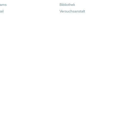
eams
Bibliothek
il
Versuchsanstalt