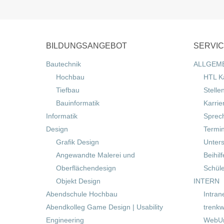
BILDUNGSANGEBOT
SERVI
Bautechnik
ALLGEM
Hochbau
HTL K
Tiefbau
Stelle
Bauinformatik
Karrie
Informatik
Sprec
Design
Termi
Grafik Design
Unters
Angewandte Malerei und
Beihil
Oberflächendesign
Schül
Objekt Design
INTERN
Abendschule Hochbau
Intran
Abendkolleg Game Design | Usability
trenkw
Engineering
WebUn