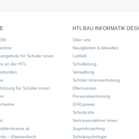
CE
HTL BAU INFORMATIK DES
EIN
Über uns
antine
Neuigkeiten & Aktuelles
nangebote für Schüler:innen
Leitbild
re an der HTL
Schulleitung
hstunden
Verwaltung
ne
Schüler:innenvertretung
tützung für Schüler:innen
Elternverein
fen
Personalvertretung
erheime
G!RLpower
Schulärztin
et
Vertrauenslehrer:innen
alderstrasse.at
Jugendcoaching
tis – Klassenbuch
Schulpsychologie