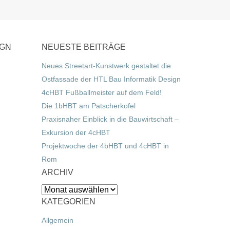
IGN
NEUESTE BEITRÄGE
Neues Streetart-Kunstwerk gestaltet die
Ostfassade der HTL Bau Informatik Design
4cHBT Fußballmeister auf dem Feld!
Die 1bHBT am Patscherkofel
Praxisnaher Einblick in die Bauwirtschaft –
Exkursion der 4cHBT
Projektwoche der 4bHBT und 4cHBT in
Rom
ARCHIV
Archiv
KATEGORIEN
Allgemein