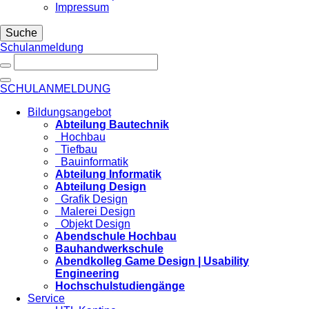
Impressum
Suche
Schulanmeldung
SCHULANMELDUNG
Bildungsangebot
Abteilung Bautechnik
Hochbau
Tiefbau
Bauinformatik
Abteilung Informatik
Abteilung Design
Grafik Design
Malerei Design
Objekt Design
Abendschule Hochbau
Bauhandwerkschule
Abendkolleg Game Design | Usability
Engineering
Hochschulstudiengänge
Service