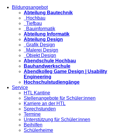
Bildungsangebot
Abteilung Bautechnik
Hochbau
Tiefbau
Bauinformatik
Abteilung Informatik
Abteilung Design
Grafik Design
Malerei Design
Objekt Design
Abendschule Hochbau
Bauhandwerkschule
Abendkolleg Game Design | Usability
Engineering
Hochschulstudiengänge
Service
HTL Kantine
Stellenangebote für Schüler:innen
Karriere an der HTL
Sprechstunden
Termine
Unterstützung für Schüler:innen
Beihilfen
Schülerheime