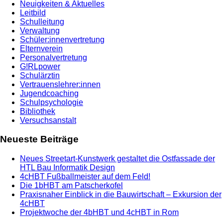
Neuigkeiten & Aktuelles
Leitbild
Schulleitung
Verwaltung
Schüler:innenvertretung
Elternverein
Personalvertretung
G!RLpower
Schulärztin
Vertrauenslehrer:innen
Jugendcoaching
Schulpsychologie
Bibliothek
Versuchsanstalt
Neueste Beiträge
Neues Streetart-Kunstwerk gestaltet die Ostfassade der
HTL Bau Informatik Design
4cHBT Fußballmeister auf dem Feld!
Die 1bHBT am Patscherkofel
Praxisnaher Einblick in die Bauwirtschaft – Exkursion der
4cHBT
Projektwoche der 4bHBT und 4cHBT in Rom