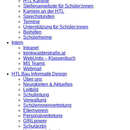
HTL Kantine
Stellenangebote für Schüler:innen
Karriere an der HTL
Sprechstunden
Termine
Unterstützung für Schüler:innen
Beihilfen
Schülerheime
Intern
Intranet
trenkwalderstraße.at
WebUntis – Klassenbuch
MS Teams
Webmail
HTL Bau Informatik Design
Über uns
Neuigkeiten & Aktuelles
Leitbild
Schulleitung
Verwaltung
Schülerinnenvertretung
Elternverein
Personalvertretung
G!RLpower
Schulärztin