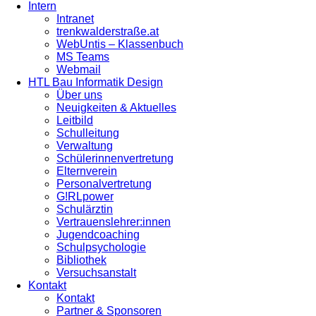
Intern
Intranet
trenkwalderstraße.at
WebUntis – Klassenbuch
MS Teams
Webmail
HTL Bau Informatik Design
Über uns
Neuigkeiten & Aktuelles
Leitbild
Schulleitung
Verwaltung
Schülerinnenvertretung
Elternverein
Personalvertretung
G!RLpower
Schulärztin
Vertrauenslehrer:innen
Jugendcoaching
Schulpsychologie
Bibliothek
Versuchsanstalt
Kontakt
Kontakt
Partner & Sponsoren