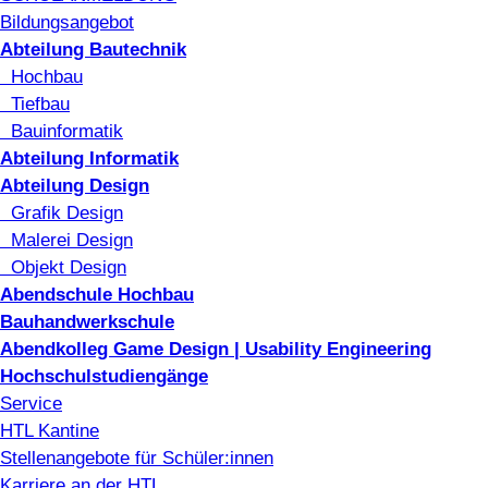
Bildungsangebot
Abteilung Bautechnik
Hochbau
Tiefbau
Bauinformatik
Abteilung Informatik
Abteilung Design
Grafik Design
Malerei Design
Objekt Design
Abendschule Hochbau
Bauhandwerkschule
Abendkolleg Game Design | Usability Engineering
Hochschulstudiengänge
Service
HTL Kantine
Stellenangebote für Schüler:innen
Karriere an der HTL