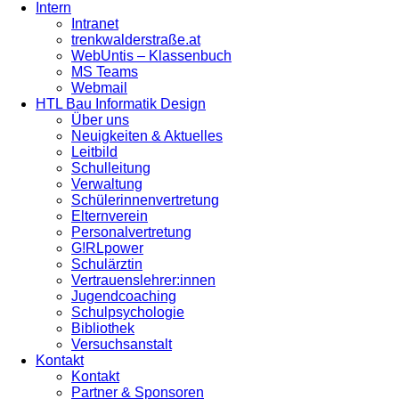
Intern
Intranet
trenkwalderstraße.at
WebUntis – Klassenbuch
MS Teams
Webmail
HTL Bau Informatik Design
Über uns
Neuigkeiten & Aktuelles
Leitbild
Schulleitung
Verwaltung
Schülerinnenvertretung
Elternverein
Personalvertretung
G!RLpower
Schulärztin
Vertrauenslehrer:innen
Jugendcoaching
Schulpsychologie
Bibliothek
Versuchsanstalt
Kontakt
Kontakt
Partner & Sponsoren