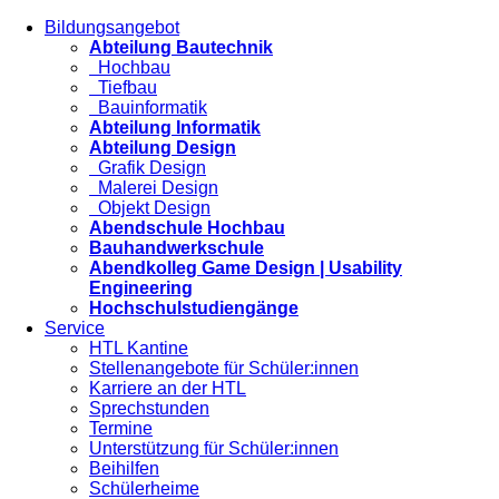
Bildungsangebot
Abteilung Bautechnik
Hochbau
Tiefbau
Bauinformatik
Abteilung Informatik
Abteilung Design
Grafik Design
Malerei Design
Objekt Design
Abendschule Hochbau
Bauhandwerkschule
Abendkolleg Game Design | Usability
Engineering
Hochschulstudiengänge
Service
HTL Kantine
Stellenangebote für Schüler:innen
Karriere an der HTL
Sprechstunden
Termine
Unterstützung für Schüler:innen
Beihilfen
Schülerheime