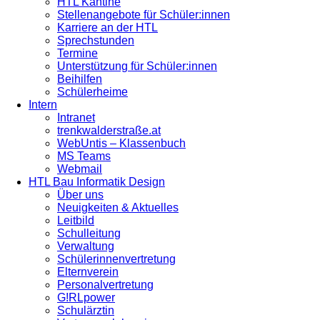
HTL Kantine
Stellenangebote für Schüler:innen
Karriere an der HTL
Sprechstunden
Termine
Unterstützung für Schüler:innen
Beihilfen
Schülerheime
Intern
Intranet
trenkwalderstraße.at
WebUntis – Klassenbuch
MS Teams
Webmail
HTL Bau Informatik Design
Über uns
Neuigkeiten & Aktuelles
Leitbild
Schulleitung
Verwaltung
Schülerinnenvertretung
Elternverein
Personalvertretung
G!RLpower
Schulärztin