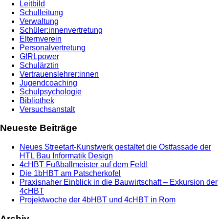
Leitbild
Schulleitung
Verwaltung
Schüler:innenvertretung
Elternverein
Personalvertretung
G!RLpower
Schulärztin
Vertrauenslehrer:innen
Jugendcoaching
Schulpsychologie
Bibliothek
Versuchsanstalt
Neueste Beiträge
Neues Streetart-Kunstwerk gestaltet die Ostfassade der
HTL Bau Informatik Design
4cHBT Fußballmeister auf dem Feld!
Die 1bHBT am Patscherkofel
Praxisnaher Einblick in die Bauwirtschaft – Exkursion der
4cHBT
Projektwoche der 4bHBT und 4cHBT in Rom
Archiv