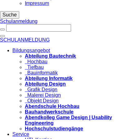
Impressum
Suche
Schulanmeldung
SCHULANMELDUNG
Bildungsangebot
Abteilung Bautechnik
Hochbau
Tiefbau
Bauinformatik
Abteilung Informatik
Abteilung Design
Grafik Design
Malerei Design
Objekt Design
Abendschule Hochbau
Bauhandwerkschule
Abendkolleg Game Design | Usability
Engineering
Hochschulstudiengänge
Service