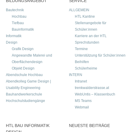
BILDUNGSANGEBOT
SERVICE
Bautechnik
ALLGEMEIN
Hochbau
HTL Kantine
Tiefbau
Stellenangebote für
Bauinformatik
Schüler:innen
Informatik
Karriere an der HTL
Design
Sprechstunden
Grafik Design
Termine
Angewandte Malerei und
Unterstützung für Schüler:innen
Oberflächendesign
Beihilfen
Objekt Design
Schülerheime
Abendschule Hochbau
INTERN
Abendkolleg Game Design |
Intranet
Usability Engineering
trenkwalderstrasse.at
Bauhandwerkerschule
WebUntis – Klassenbuch
Hochschulstudiengänge
MS Teams
Webmail
HTL BAU INFORMATIK
NEUESTE BEITRÄGE