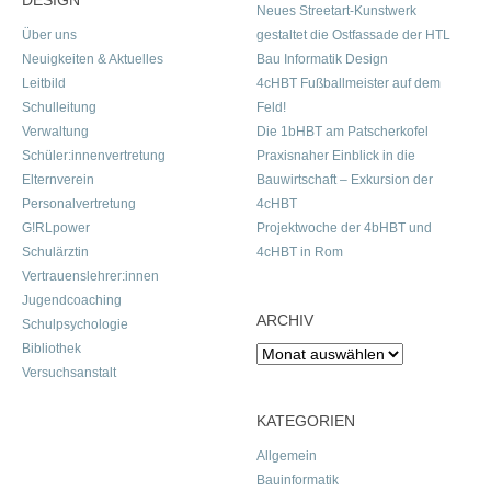
DESIGN
Neues Streetart-Kunstwerk
Über uns
gestaltet die Ostfassade der HTL
Neuigkeiten & Aktuelles
Bau Informatik Design
Leitbild
4cHBT Fußballmeister auf dem
Schulleitung
Feld!
Verwaltung
Die 1bHBT am Patscherkofel
Schüler:innenvertretung
Praxisnaher Einblick in die
Elternverein
Bauwirtschaft – Exkursion der
Personalvertretung
4cHBT
G!RLpower
Projektwoche der 4bHBT und
Schulärztin
4cHBT in Rom
Vertrauenslehrer:innen
Jugendcoaching
ARCHIV
Schulpsychologie
Bibliothek
Archiv
Versuchsanstalt
KATEGORIEN
Allgemein
Bauinformatik