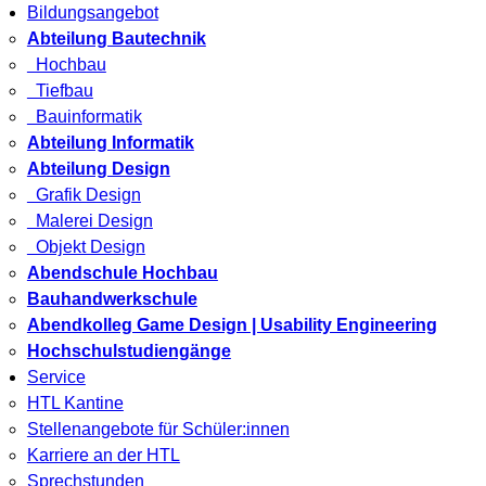
Bildungsangebot
Abteilung Bautechnik
Hochbau
Tiefbau
Bauinformatik
Abteilung Informatik
Abteilung Design
Grafik Design
Malerei Design
Objekt Design
Abendschule Hochbau
Bauhandwerkschule
Abendkolleg Game Design | Usability Engineering
Hochschulstudiengänge
Service
HTL Kantine
Stellenangebote für Schüler:innen
Karriere an der HTL
Sprechstunden