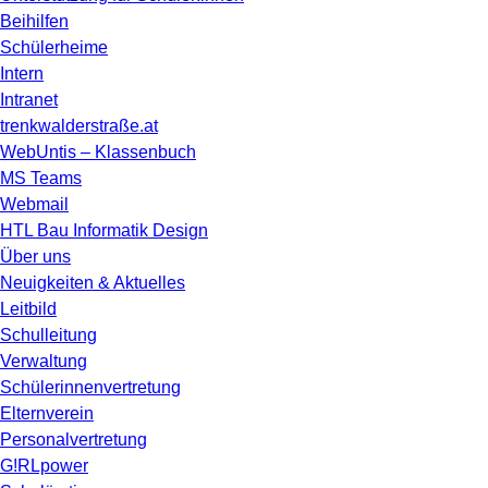
Beihilfen
Schülerheime
Intern
Intranet
trenkwalderstraße.at
WebUntis – Klassenbuch
MS Teams
Webmail
HTL Bau Informatik Design
Über uns
Neuigkeiten & Aktuelles
Leitbild
Schulleitung
Verwaltung
Schülerinnenvertretung
Elternverein
Personalvertretung
G!RLpower