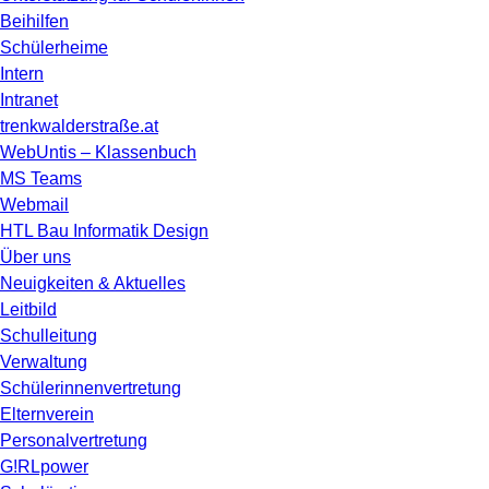
Beihilfen
Schülerheime
Intern
Intranet
trenkwalderstraße.at
WebUntis – Klassenbuch
MS Teams
Webmail
HTL Bau Informatik Design
Über uns
Neuigkeiten & Aktuelles
Leitbild
Schulleitung
Verwaltung
Schülerinnenvertretung
Elternverein
Personalvertretung
G!RLpower