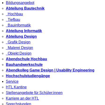
Bildungsangebot
Abteilung Bautechnik
Hochbau
Tiefbau
Bauinformatik
Abteilung Informatik
Abteilung Design
Grafik Design
Malerei Design
Objekt Design
Abendschule Hochbau
Bauhandwerkschule
Abendkolleg Game Design | Usability Engineering
Hochschulstudiengänge
Service
HTL Kantine
Stellenangebote für Schüler:innen
Karriere an der HTL
Sprechstunden