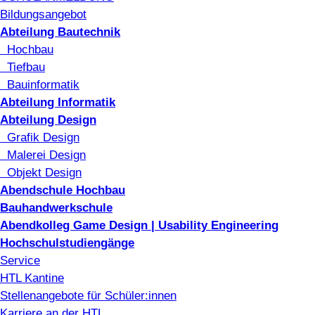
Bildungsangebot
Abteilung Bautechnik
Hochbau
Tiefbau
Bauinformatik
Abteilung Informatik
Abteilung Design
Grafik Design
Malerei Design
Objekt Design
Abendschule Hochbau
Bauhandwerkschule
Abendkolleg Game Design | Usability Engineering
Hochschulstudiengänge
Service
HTL Kantine
Stellenangebote für Schüler:innen
Karriere an der HTL