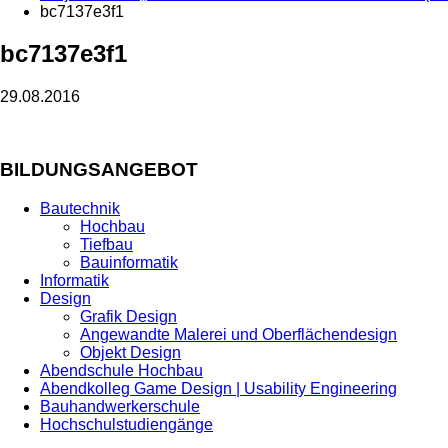
bc7137e3f1
bc7137e3f1
29.08.2016
BILDUNGSANGEBOT
Bautechnik
Hochbau
Tiefbau
Bauinformatik
Informatik
Design
Grafik Design
Angewandte Malerei und Oberflächendesign
Objekt Design
Abendschule Hochbau
Abendkolleg Game Design | Usability Engineering
Bauhandwerkerschule
Hochschulstudiengänge