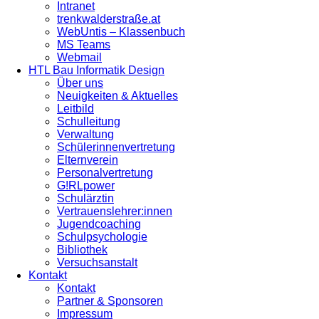
Intranet
trenkwalderstraße.at
WebUntis – Klassenbuch
MS Teams
Webmail
HTL Bau Informatik Design
Über uns
Neuigkeiten & Aktuelles
Leitbild
Schulleitung
Verwaltung
Schülerinnenvertretung
Elternverein
Personalvertretung
G!RLpower
Schulärztin
Vertrauenslehrer:innen
Jugendcoaching
Schulpsychologie
Bibliothek
Versuchsanstalt
Kontakt
Kontakt
Partner & Sponsoren
Impressum