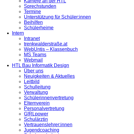
Karriere an der HTL
Sprechstunden
Termine
Unterstützung für Schüler:innen
Beihilfen
Schülerheime
Intern
Intranet
trenkwalderstraße.at
WebUntis – Klassenbuch
MS Teams
Webmail
HTL Bau Informatik Design
Über uns
Neuigkeiten & Aktuelles
Leitbild
Schulleitung
Verwaltung
Schülerinnenvertretung
Elternverein
Personalvertretung
G!RLpower
Schulärztin
Vertrauenslehrer:innen
Jugendcoaching