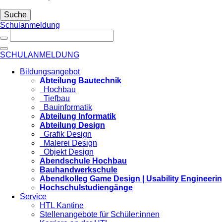
Suche
Schulanmeldung
SCHULANMELDUNG
Bildungsangebot
Abteilung Bautechnik
Hochbau
Tiefbau
Bauinformatik
Abteilung Informatik
Abteilung Design
Grafik Design
Malerei Design
Objekt Design
Abendschule Hochbau
Bauhandwerkschule
Abendkolleg Game Design | Usability Engineeri
Hochschulstudiengänge
Service
HTL Kantine
Stellenangebote für Schüler:innen