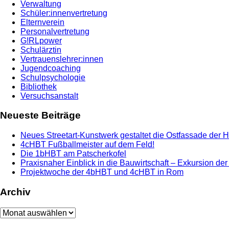
Verwaltung
Schüler:innenvertretung
Elternverein
Personalvertretung
G!RLpower
Schulärztin
Vertrauenslehrer:innen
Jugendcoaching
Schulpsychologie
Bibliothek
Versuchsanstalt
Neueste Beiträge
Neues Streetart-Kunstwerk gestaltet die Ostfassade der 
4cHBT Fußballmeister auf dem Feld!
Die 1bHBT am Patscherkofel
Praxisnaher Einblick in die Bauwirtschaft – Exkursion de
Projektwoche der 4bHBT und 4cHBT in Rom
Archiv
Archiv