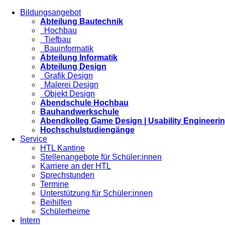
Bildungsangebot
Abteilung Bautechnik
Hochbau
Tiefbau
Bauinformatik
Abteilung Informatik
Abteilung Design
Grafik Design
Malerei Design
Objekt Design
Abendschule Hochbau
Bauhandwerkschule
Abendkolleg Game Design | Usability Engineeri
Hochschulstudiengänge
Service
HTL Kantine
Stellenangebote für Schüler:innen
Karriere an der HTL
Sprechstunden
Termine
Unterstützung für Schüler:innen
Beihilfen
Schülerheime
Intern